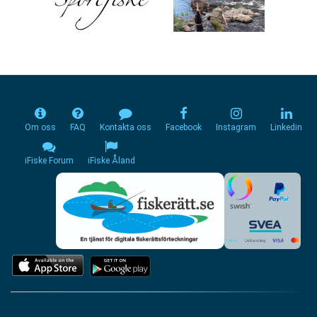
Om oss
FAQ
Kontakta oss
Facebook
Instagram
Linkedin
iFiske Forum
iFiske Åland