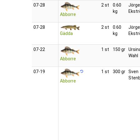
07‑28
2 st
0.60
Jörg
kg
Ekst
Abborre
07‑28
2 st
0.60
Jörg
Gädda
kg
Ekst
07‑22
1 st
150 gr
Ursin
Wahl
Abborre
07‑19
1 st
300 gr
Sven
Sten
Abborre