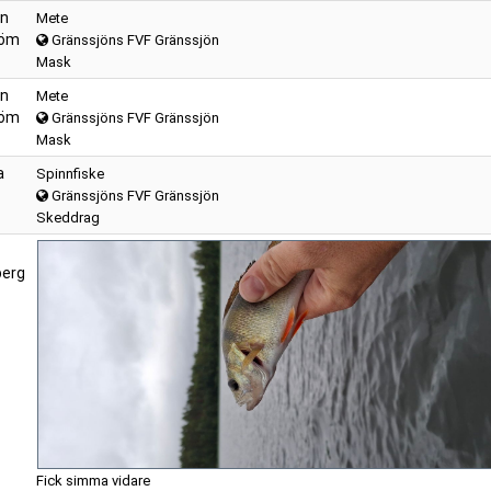
en
Mete
röm
Gränssjöns FVF Gränssjön
Mask
en
Mete
röm
Gränssjöns FVF Gränssjön
Mask
a
Spinnfiske
Gränssjöns FVF Gränssjön
Skeddrag
berg
Fick simma vidare