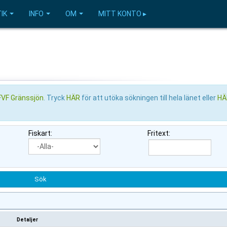
IK
INFO
OM
MITT KONTO ▸
FVF Gränssjön
. Tryck
HÄR
för att utöka sökningen till hela länet eller
H
Fiskart:
Fritext:
Detaljer