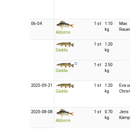
06‑04
1 st
1.10
Max
kg
Raue
Abborre
1 st
1.20
Gädda
kg
1 st
2.50
Gädda
kg
2025‑09‑21
1 st
1.20
Eva u
Gädda
kg
Chris
2025‑08‑08
1 st
0.70
Jens
kg
Kämp
Abborre