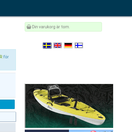
Din varukorg är tom.
ÄR
för