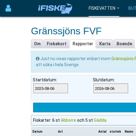
FISKEVATTEN
BUT
Gränssjöns FVF
Om
Fiskekort
Rapporter
Karta
Boende
Just nu visas rapporter enbart inom
Gränssjöns 
att söka i hela Sverige.
Startdatum:
Slutdatum:
Fiskarter: 6 st
Abborre
och 5 st
Gädda
.
Datum
Art
Antal
storlek
Namn