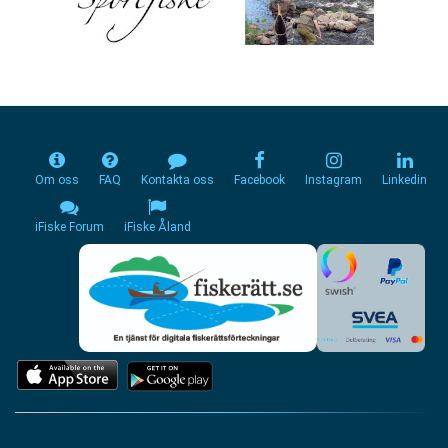
Om oss
FAQ
Kontakta oss
Facebook
Instagram
Linkedin
iFiske Forum
iFiske Åland