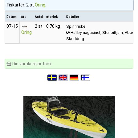
Fiskarter: 2 st
Öring
.
Datum
Art
Antal
storlek
Detaljer
07‑15
2 st
0.70 kg
Spinnfiske
Öring
Hällbymagasinet, Stenbittjärn, Abborrtj
Skeddrag
Din varukorg är tom.