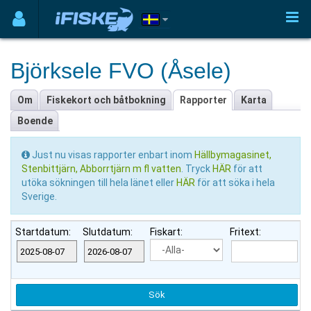
Björksele FVO (Åsele)
Om
Fiskekort och båtbokning
Rapporter
Karta
Boende
Just nu visas rapporter enbart inom
Hällbymagasinet,
Stenbittjärn, Abborrtjärn m fl vatten
. Tryck
HÄR
för att
utöka sökningen till hela länet eller
HÄR
för att söka i hela
Sverige.
Startdatum:
Slutdatum:
Fiskart:
Fritext: