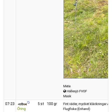
Mete
Hällesjö FVOF
Mask
07‑23
5 st
100 gr
Fint väder, mycket kläckningar All
Öring
Flugfiske (Enhand)