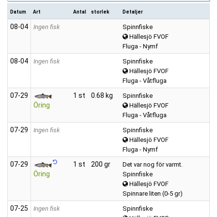
Datum
Art
Antal
storlek
Detaljer
08‑04
Ingen fisk
Spinnfiske
Hällesjö FVOF
Fluga - Nymf
08‑04
Ingen fisk
Spinnfiske
Hällesjö FVOF
Fluga - Våtfluga
07‑29
1 st
0.68 kg
Spinnfiske
Öring
Hällesjö FVOF
Fluga - Våtfluga
07‑29
Ingen fisk
Spinnfiske
Hällesjö FVOF
Fluga - Nymf
07‑29
1 st
200 gr
Det var nog för varmt.
Öring
Spinnfiske
Hällesjö FVOF
Spinnare liten (0-5 gr)
07‑25
Ingen fisk
Spinnfiske