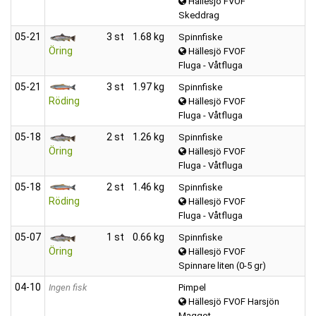
Hällesjö FVOF
Skeddrag
05‑21
3 st
1.68 kg
Spinnfiske
Öring
Hällesjö FVOF
Fluga - Våtfluga
05‑21
3 st
1.97 kg
Spinnfiske
Röding
Hällesjö FVOF
Fluga - Våtfluga
05‑18
2 st
1.26 kg
Spinnfiske
Öring
Hällesjö FVOF
Fluga - Våtfluga
05‑18
2 st
1.46 kg
Spinnfiske
Röding
Hällesjö FVOF
Fluga - Våtfluga
05‑07
1 st
0.66 kg
Spinnfiske
Öring
Hällesjö FVOF
Spinnare liten (0-5 gr)
04‑10
Ingen fisk
Pimpel
Hällesjö FVOF Harsjön
Maggot