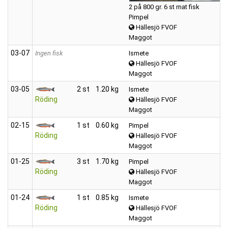
2 på 800 gr. 6 st mat fisk
Pimpel
Hällesjö FVOF
Maggot
03‑07
Ingen fisk
Ismete
Hällesjö FVOF
Maggot
03‑05
2 st
1.20 kg
Ismete
Röding
Hällesjö FVOF
Maggot
02‑15
1 st
0.60 kg
Pimpel
Röding
Hällesjö FVOF
Maggot
01‑25
3 st
1.70 kg
Pimpel
Röding
Hällesjö FVOF
Maggot
01‑24
1 st
0.85 kg
Ismete
Röding
Hällesjö FVOF
Maggot