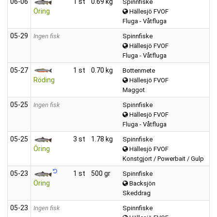
06‑06
1 st
0.69 kg
Spinnfiske
Öring
Hällesjö FVOF
Fluga - Våtfluga
05‑29
Ingen fisk
Spinnfiske
Hällesjö FVOF
Fluga - Våtfluga
05‑27
1 st
0.70 kg
Bottenmete
Röding
Hällesjö FVOF
Maggot
05‑25
Ingen fisk
Spinnfiske
Hällesjö FVOF
Fluga - Våtfluga
05‑25
3 st
1.78 kg
Spinnfiske
Öring
Hällesjö FVOF
Konstgjort / Powerbait / Gulp
05‑23
1 st
500 gr
Spinnfiske
Öring
Backsjön
Skeddrag
05‑23
Ingen fisk
Spinnfiske