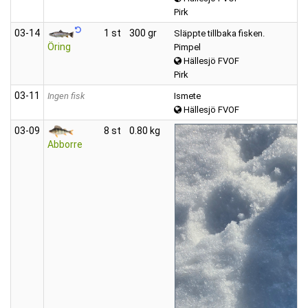
Pirk
03‑14
1 st
300 gr
Släppte tillbaka fisken.
Öring
Pimpel
Hällesjö FVOF
Pirk
03‑11
Ingen fisk
Ismete
Hällesjö FVOF
03‑09
8 st
0.80 kg
Abborre