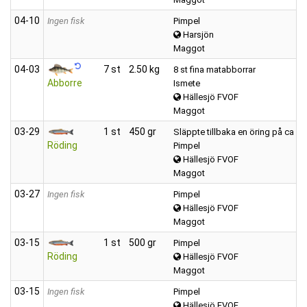
04‑10
Ingen fisk
Pimpel
Harsjön
Maggot
04‑03
7 st
2.50 kg
8 st fina matabborrar
Abborre
Ismete
Hällesjö FVOF
Maggot
03‑29
1 st
450 gr
Släppte tillbaka en öring på ca 30
Röding
Pimpel
Hällesjö FVOF
Maggot
03‑27
Ingen fisk
Pimpel
Hällesjö FVOF
Maggot
03‑15
1 st
500 gr
Pimpel
Röding
Hällesjö FVOF
Maggot
03‑15
Ingen fisk
Pimpel
Hällesjö FVOF