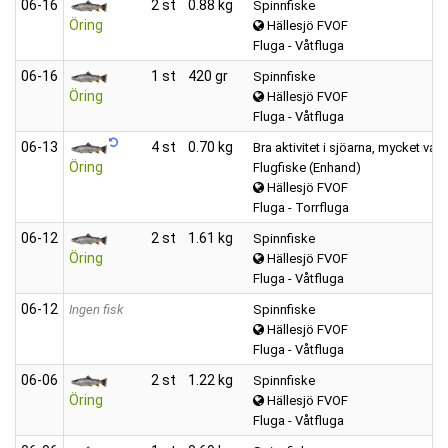
06‑16
2 st
0.88 kg
Spinnfiske
Öring
Hällesjö FVOF
Fluga - Våtfluga
06‑16
1 st
420 gr
Spinnfiske
Öring
Hällesjö FVOF
Fluga - Våtfluga
06‑13
4 st
0.70 kg
Bra aktivitet i sjöarna, mycket vak
Öring
Flugfiske (Enhand)
Hällesjö FVOF
Fluga - Torrfluga
06‑12
2 st
1.61 kg
Spinnfiske
Öring
Hällesjö FVOF
Fluga - Våtfluga
06‑12
Ingen fisk
Spinnfiske
Hällesjö FVOF
Fluga - Våtfluga
06‑06
2 st
1.22 kg
Spinnfiske
Öring
Hällesjö FVOF
Fluga - Våtfluga