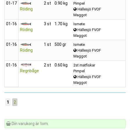
01‑17
2 st
0.90 kg
Pimpel
Röding
Hällesjö FVOF
Maggot
01‑16
3 st
1.70 kg
Ismete
Röding
Hällesjö FVOF
Maggot
01‑16
1 st
500 gr
Ismete
Röding
Hällesjö FVOF
Maggot
01‑16
2 st
0.60 kg
2st matfiskar
Regnbåge
Pimpel
Hällesjö FVOF
Maggot
1
2
Din varukorg är tom.