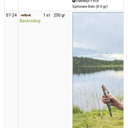
Hällesjö FVOF
Spinnare liten (0-5 gr)
07‑24
1 st
250 gr
Bäckröding