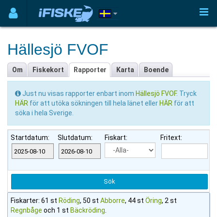
Hällesjö FVOF
Om
Fiskekort
Rapporter
Karta
Boende
Just nu visas rapporter enbart inom
Hällesjö FVOF
. Tryck
HÄR
för att utöka sökningen till hela länet eller
HÄR
för att
söka i hela Sverige.
Startdatum:
Slutdatum:
Fiskart:
Fritext:
Fiskarter: 61 st
Röding
, 50 st
Abborre
, 44 st
Öring
, 2 st
Regnbåge
och 1 st
Bäckröding
.