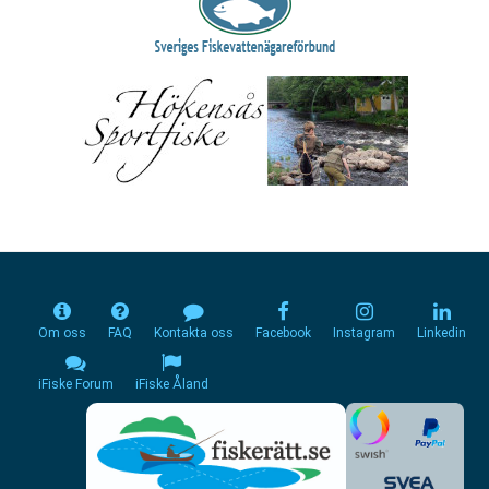
Om oss
FAQ
Kontakta oss
Facebook
Instagram
Linkedin
iFiske Forum
iFiske Åland