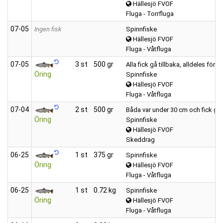
Hällesjö FVOF
Fluga - Torrfluga
07‑05
Ingen fisk
Spinnfiske
Hällesjö FVOF
Fluga - Våtfluga
07‑05
3 st
500 gr
Alla fick gå tillbaka, alldeles för s
Öring
Spinnfiske
Hällesjö FVOF
Fluga - Våtfluga
07‑04
2 st
500 gr
Båda var under 30 cm och fick gå t
Öring
Spinnfiske
Hällesjö FVOF
Skeddrag
06‑25
1 st
375 gr
Spinnfiske
Öring
Hällesjö FVOF
Fluga - Våtfluga
06‑25
1 st
0.72 kg
Spinnfiske
Öring
Hällesjö FVOF
Fluga - Våtfluga