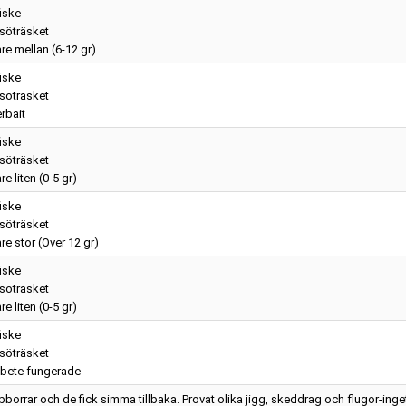
iske
söträsket
re mellan (6-12 gr)
iske
söträsket
rbait
iske
söträsket
e liten (0-5 gr)
iske
söträsket
re stor (Över 12 gr)
iske
söträsket
e liten (0-5 gr)
iske
söträsket
t bete fungerade -
borrar och de fick simma tillbaka. Provat olika jigg, skeddrag och flugor-inge