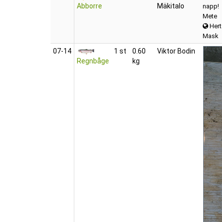
Abborre
Mäkitalo
napp!
Mete
Hert
Mask
07‑14
1 st
0.60
Viktor Bodin
Regnbåge
kg