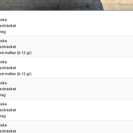
iske
söträsket
rag
iske
söträsket
re mellan (6-12 gr)
iske
söträsket
re mellan (6-12 gr)
iske
söträsket
rag
iske
söträsket
rag
iske
söträsket