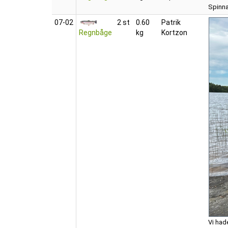
Spinna
07‑02
2 st
0.60
Patrik
Regnbåge
kg
Kortzon
Vi had