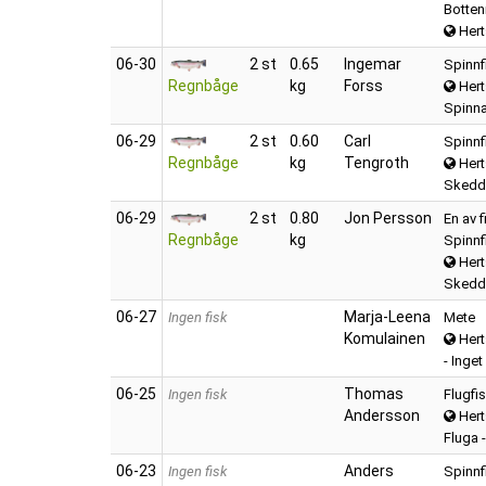
Botte
Hert
06‑30
2 st
0.65
Ingemar
Spinnf
Regnbåge
kg
Forss
Hert
Spinna
06‑29
2 st
0.60
Carl
Spinnf
Regnbåge
kg
Tengroth
Hert
Skedd
06‑29
2 st
0.80
Jon Persson
En av 
Regnbåge
kg
Spinnf
Hert
Skedd
06‑27
Marja-Leena
Ingen fisk
Mete
Komulainen
Hert
- Inge
06‑25
Thomas
Ingen fisk
Flugfi
Andersson
Hert
Fluga 
06‑23
Anders
Ingen fisk
Spinnf