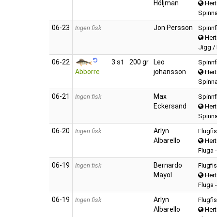
Höljman
Hert
Spinna
06‑23
Jon Persson
Ingen fisk
Spinnf
Hert
Jigg /
06‑22
3 st
200 gr
Leo
Spinnf
Abborre
johansson
Hert
Spinnar
06‑21
Max
Ingen fisk
Spinnf
Eckersand
Hert
Spinna
06‑20
Arlyn
Ingen fisk
Flugfi
Albarello
Hert
Fluga 
06‑19
Bernardo
Ingen fisk
Flugfi
Mayol
Hert
Fluga 
06‑19
Arlyn
Ingen fisk
Flugfi
Albarello
Hert