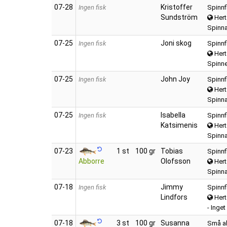
07‑28
Kristoffer
Ingen fisk
Spinnf
Sundström
Hert
Spinna
07‑25
Joni skog
Ingen fisk
Spinnf
Hert
Spinne
07‑25
John Joy
Ingen fisk
Spinnf
Hert
Spinnar
07‑25
Isabella
Ingen fisk
Spinnf
Katsimenis
Hert
Spinna
07‑23
1 st
100 gr
Tobias
Spinnf
Abborre
Olofsson
Hert
Spinnar
07‑18
Jimmy
Ingen fisk
Spinnf
Lindfors
Hert
- Inge
07‑18
3 st
100 gr
Susanna
Små ab