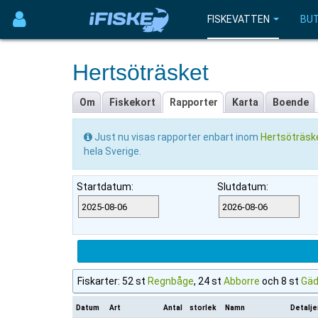
FISKEVATTEN
BUT
Hertsöträsket
Om
Fiskekort
Rapporter
Karta
Boende
Just nu visas rapporter enbart inom
Hertsöträsk
hela Sverige.
Startdatum:
Slutdatum:
Fiskarter: 52 st
Regnbåge
, 24 st
Abborre
och 8 st
Gä
Datum
Art
Antal
storlek
Namn
Detalje