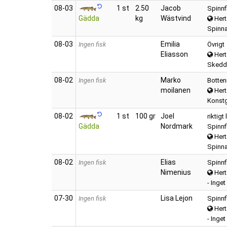
08‑03
1 st
2.50
Jacob
Spinnf
Gädda
kg
Wästvind
Hert
Spinnar
08‑03
Emilia
Ingen fisk
Övrigt
Eliasson
Hert
Skedd
08‑02
Marko
Ingen fisk
Botte
moilanen
Hert
Konstg
08‑02
1 st
100 gr
Joel
riktigt
Gädda
Nordmark
Spinnf
Hert
Spinna
08‑02
Elias
Ingen fisk
Spinnf
Nimenius
Hert
- Inge
07‑30
Lisa Lejon
Ingen fisk
Spinnf
Hert
- Inge