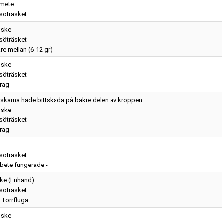
nmete
söträsket
iske
söträsket
re mellan (6-12 gr)
iske
söträsket
rag
fiskarna hade bittskada på bakre delen av kroppen
iske
söträsket
rag
söträsket
t bete fungerade -
ske (Enhand)
söträsket
- Torrfluga
iske