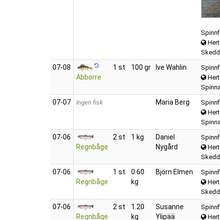
Spinnf
Hert
Skedd
07‑08
1 st
100 gr
Ive Wahlin
Spinnf
Abborre
Hert
Spinna
07‑07
Maria Berg
Ingen fisk
Spinnf
Hert
Spinna
07‑06
2 st
1 kg
Daniel
Spinnf
Regnbåge
Nygård
Hert
Skedd
07‑06
1 st
0.60
Björn Elmen
Spinnf
Regnbåge
kg
Hert
Skedd
07‑06
2 st
1.20
Susanne
Spinnf
Regnbåge
kg
Ylipää
Hert