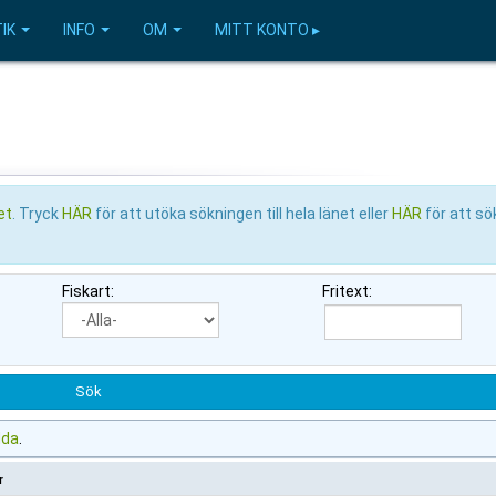
IK
INFO
OM
MITT KONTO ▸
et
. Tryck
HÄR
för att utöka sökningen till hela länet eller
HÄR
för att sö
Fiskart:
Fritext:
dda
.
r