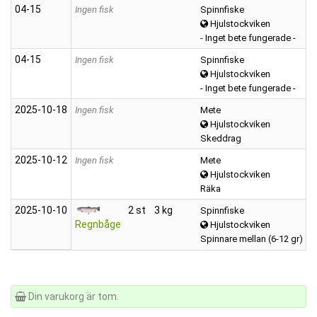
04‑15
Ingen fisk
Spinnfiske
Hjulstockviken
- Inget bete fungerade -
04‑15
Ingen fisk
Spinnfiske
Hjulstockviken
- Inget bete fungerade -
2025‑10‑18
Ingen fisk
Mete
Hjulstockviken
Skeddrag
2025‑10‑12
Ingen fisk
Mete
Hjulstockviken
Räka
2025‑10‑10
2 st
3 kg
Spinnfiske
Regnbåge
Hjulstockviken
Spinnare mellan (6-12 gr)
Din varukorg är tom.