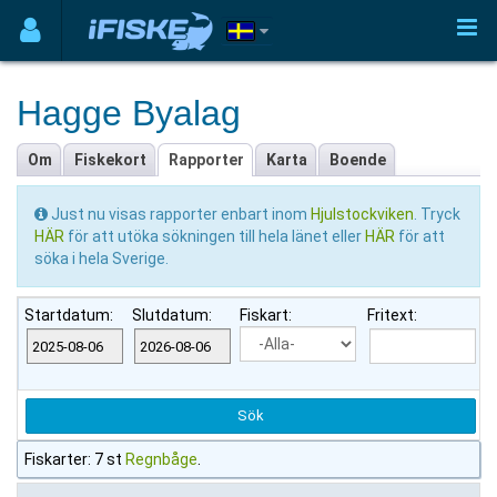
Hagge Byalag
Om
Fiskekort
Rapporter
Karta
Boende
Just nu visas rapporter enbart inom
Hjulstockviken
. Tryck
HÄR
för att utöka sökningen till hela länet eller
HÄR
för att
söka i hela Sverige.
Startdatum:
Slutdatum:
Fiskart:
Fritext:
Fiskarter: 7 st
Regnbåge
.