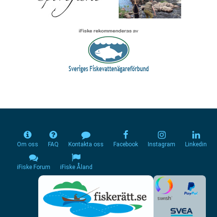
Om oss
FAQ
Kontakta oss
Facebook
Instagram
Linkedin
iFiske Forum
iFiske Åland