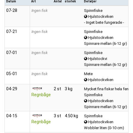
Datum
Art
Antal
storlek
Detaljer
07‑28
Ingen fisk
Spinnfiske
Hjulstockviken
- Inget bete fungerade -
07‑21
Ingen fisk
Spinnfiske
Hjulstockviken
Spinnare mellan (6-12 gr)
07‑01
Ingen fisk
Spinnfiske
Hjulstockvi
Spinnare mellan (6-12 gr)
05‑01
Ingen fisk
Mete
Hjulstockviken
04‑29
2 st
3 kg
Mycket fina fiskar hela fenor
Regnbåge
Spinnfiske
Hjulstockviken
Spinnare mellan (6-12 gr)
04‑15
3 st
4.50 kg
Spinnfiske
Regnbåge
Hjulstockviken
Wobbler liten (0-10 cm)