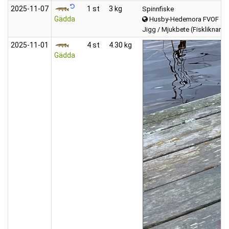
2025‑11‑07
1 st
3 kg
Spinnfiske
Gädda
Husby-Hedemora FVOF
Jigg / Mjukbete (Fiskliknand
2025‑11‑01
4 st
4.30 kg
Gädda