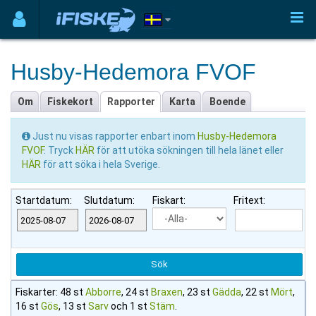
Husby-Hedemora FVOF
Om
Fiskekort
Rapporter
Karta
Boende
Just nu visas rapporter enbart inom
Husby-Hedemora
FVOF
. Tryck
HÄR
för att utöka sökningen till hela länet eller
HÄR
för att söka i hela Sverige.
Startdatum:
Slutdatum:
Fiskart:
Fritext:
Fiskarter: 48 st
Abborre
, 24 st
Braxen
, 23 st
Gädda
, 22 st
Mört
,
16 st
Gös
, 13 st
Sarv
och 1 st
Stäm
.