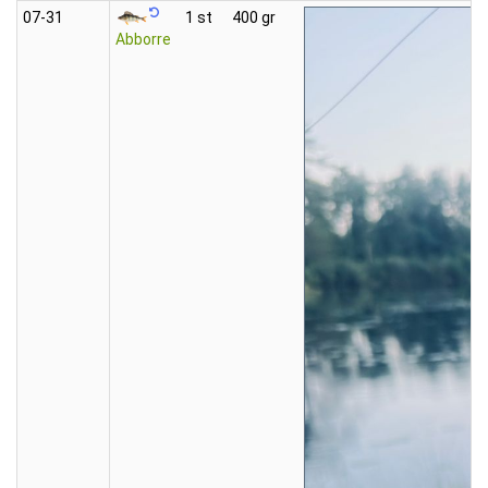
07‑31
1 st
400 gr
Abborre