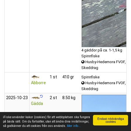
4 gäddor på ca. 1-1,5 kg
Spinnfiske
Husby-Hedemora FVOF, Ho
Skeddrag
1 st
410 gr
Spinnfiske
Abborre
Husby-Hedemora FVOF, Ho
Skeddrag
2025‑10‑23
2 st
8.50 kg
Gädda
iFiske använder kakor (cookies) för att webbplatsen ska fungera
Endast nödvändiga
cookies
på bästa sätt. Om du fortsätter, utan att ändra dina inställningar,
så godkänner du att cookies från oss används.
Mer info...