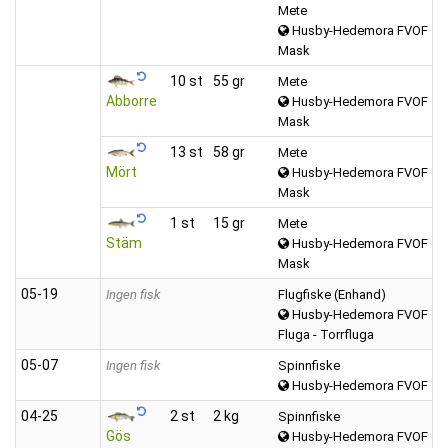
Mete
Husby-Hedemora FVOF
Mask
10 st
55 gr
Mete
Abborre
Husby-Hedemora FVOF
Mask
13 st
58 gr
Mete
Mört
Husby-Hedemora FVOF
Mask
1 st
15 gr
Mete
Stäm
Husby-Hedemora FVOF
Mask
05‑19
Ingen fisk
Flugfiske (Enhand)
Husby-Hedemora FVOF
Fluga - Torrfluga
05‑07
Ingen fisk
Spinnfiske
Husby-Hedemora FVOF
04‑25
2 st
2 kg
Spinnfiske
Gös
Husby-Hedemora FVOF