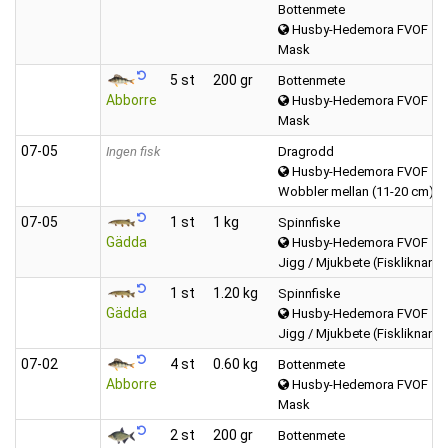
Bottenmete
Husby-Hedemora FVOF
Mask
5 st
200 gr
Bottenmete
Abborre
Husby-Hedemora FVOF
Mask
07‑05
Ingen fisk
Dragrodd
Husby-Hedemora FVOF
Wobbler mellan (11-20 cm)
07‑05
1 st
1 kg
Spinnfiske
Gädda
Husby-Hedemora FVOF
Jigg / Mjukbete (Fiskliknand
1 st
1.20 kg
Spinnfiske
Gädda
Husby-Hedemora FVOF
Jigg / Mjukbete (Fiskliknand
07‑02
4 st
0.60 kg
Bottenmete
Abborre
Husby-Hedemora FVOF
Mask
2 st
200 gr
Bottenmete