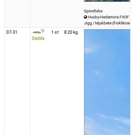
Spinnfiske
Husby-Hedemora FVOF
Jigg / Mjukbete (Fiskliknand
07‑31
1 st
8.20 kg
Gädda