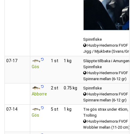
Spinnfiske
Husby-Hedemora FVOF
Jigg / Mjukbete (Svans/Grub
07‑17
1 st
1 kg
Släppte tillbaka i Amungen.
Gös
Spinnfiske
Husby-Hedemora FVOF
Spinnare mellan (6-12 gr)
2 st
0.75 kg
Spinnfiske
Abborre
Husby-Hedemora FVOF
Spinnare mellan (6-12 gr)
07‑14
5 st
1 kg
Tre gös strax under 45cm, all
Gös
Trolling
Husby-Hedemora FVOF
Wobbler mellan (11-20 cm)