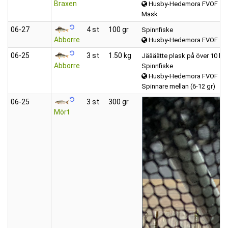
Braxen
Husby-Hedemora FVOF
Mask
06‑27
4 st
100 gr
Spinnfiske
Abborre
Husby-Hedemora FVOF
06‑25
3 st
1.50 kg
Jäääätte plask på över 10 kg,
Abborre
Spinnfiske
Husby-Hedemora FVOF
Spinnare mellan (6-12 gr)
06‑25
3 st
300 gr
Mört