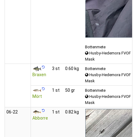
Bottenmete
Husby-Hedemora FVOF
Mask
3 st
0.60 kg
Bottenmete
Braxen
Husby-Hedemora FVOF
Mask
1 st
50 gr
Bottenmete
Mört
Husby-Hedemora FVOF
Mask
06‑22
1 st
0.82 kg
Abborre