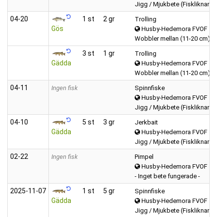
Jigg / Mjukbete (Fiskliknand
04‑20
1 st
2 gr
Trolling
Gös
Husby-Hedemora FVOF
Wobbler mellan (11-20 cm)
3 st
1 gr
Trolling
Gädda
Husby-Hedemora FVOF
Wobbler mellan (11-20 cm)
04‑11
Ingen fisk
Spinnfiske
Husby-Hedemora FVOF
Jigg / Mjukbete (Fiskliknand
04‑10
5 st
3 gr
Jerkbait
Gädda
Husby-Hedemora FVOF
Jigg / Mjukbete (Fiskliknand
02‑22
Ingen fisk
Pimpel
Husby-Hedemora FVOF
- Inget bete fungerade -
2025‑11‑07
1 st
5 gr
Spinnfiske
Gädda
Husby-Hedemora FVOF
Jigg / Mjukbete (Fiskliknand