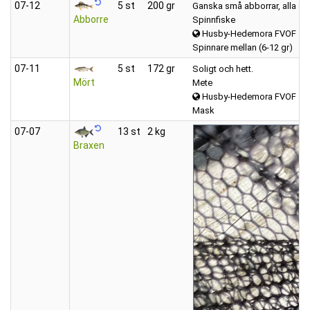
07‑12
5 st
200 gr
Ganska små abborrar, alla åte
Abborre
Spinnfiske
Husby-Hedemora FVOF
Spinnare mellan (6-12 gr)
07‑11
5 st
172 gr
Soligt och hett.
Mört
Mete
Husby-Hedemora FVOF
Mask
07‑07
13 st
2 kg
Braxen