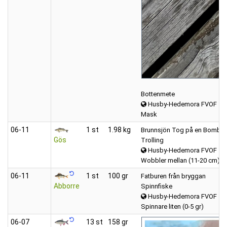
Bottenmete
Husby-Hedemora FVOF
Mask
06‑11
1 st
1.98 kg
Brunnsjön Tog på en Bomber.
Gös
Trolling
Husby-Hedemora FVOF
Wobbler mellan (11-20 cm)
06‑11
1 st
100 gr
Fatburen från bryggan
Abborre
Spinnfiske
Husby-Hedemora FVOF
Spinnare liten (0-5 gr)
06‑07
13 st
158 gr