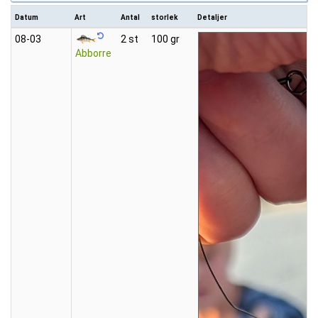
Datum
Art
Antal
storlek
Detaljer
08‑03
2 st
100 gr
Abborre