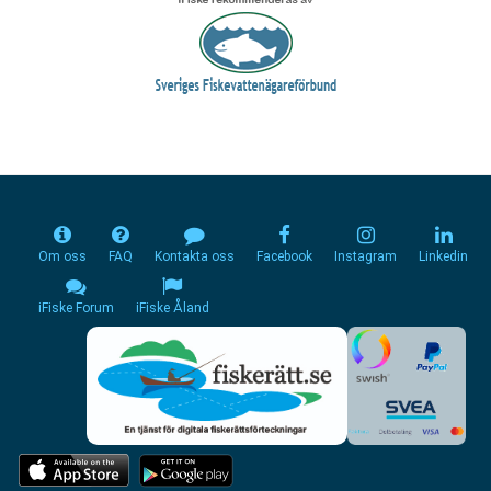
Om oss
FAQ
Kontakta oss
Facebook
Instagram
Linkedin
iFiske Forum
iFiske Åland