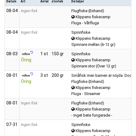
Datum
Art
Antal
storlek
Detaljer
08‑04
Ingen fisk
Flugfiske (Enhand)
Klippens fiskecamp
Fluga - Våtfluga
08‑04
Ingen fisk
Spinnfiske
Klippens fiskecamp
Spinnare mellan (6-12 gr)
08‑03
1 st
150 gr
Spinnfiske
Öring
Klippens fiskecamp
Spinnare stor (Över 12 gr)
08‑01
3 st
200 gr
Småfisk men barnen är nöjda. Dock s
Öring
Flugfiske (Enhand)
Klippens fiskecamp
Fluga - Streamer
08‑01
Ingen fisk
Flugfiske (Enhand)
Klippens fiskecamp
- Inget bete fungerade -
07‑31
Ingen fisk
Spinnfiske
Klippens fiskecamp