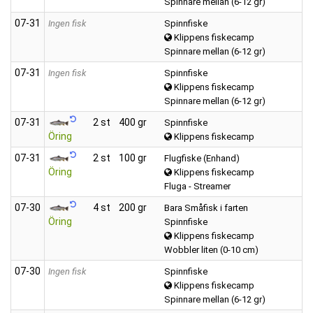
Spinnare mellan (6-12 gr)
07‑31
Ingen fisk
Spinnfiske
Klippens fiskecamp
Spinnare mellan (6-12 gr)
07‑31
Ingen fisk
Spinnfiske
Klippens fiskecamp
Spinnare mellan (6-12 gr)
07‑31
2 st
400 gr
Spinnfiske
Öring
Klippens fiskecamp
07‑31
2 st
100 gr
Flugfiske (Enhand)
Öring
Klippens fiskecamp
Fluga - Streamer
07‑30
4 st
200 gr
Bara Småfisk i farten
Öring
Spinnfiske
Klippens fiskecamp
Wobbler liten (0-10 cm)
07‑30
Ingen fisk
Spinnfiske
Klippens fiskecamp
Spinnare mellan (6-12 gr)