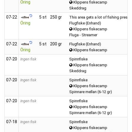
Öring
Klippens fiskecamp
Skeddrag
07‑22
5 st
250 gr
This area gets a lot of fishing pressu
Öring
Flugfiske (Enhand)
Klippens fiskecamp
Fluga - Streamer
07‑22
5 st
200 gr
Flugfiske (Enhand)
Öring
Klippens fiskecamp
07‑20
Ingen fisk
Spinnfiske
Klippens fiskecamp
Skeddrag
07‑20
Ingen fisk
Spinnfiske
Klippens fiskecamp
Spinnare mellan (6-12 gr)
07‑20
Ingen fisk
Spinnfiske
Klippens fiskecamp
Spinnare mellan (6-12 gr)
07‑18
Ingen fisk
Spinnfiske
Klippens fiskecamp