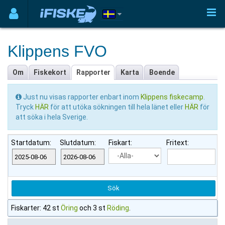
Klippens FVO
Om
Fiskekort
Rapporter
Karta
Boende
Just nu visas rapporter enbart inom
Klippens fiskecamp
.
Tryck
HÄR
för att utöka sökningen till hela länet eller
HÄR
för
att söka i hela Sverige.
Startdatum:
Slutdatum:
Fiskart:
Fritext:
Fiskarter: 42 st
Öring
och 3 st
Röding
.