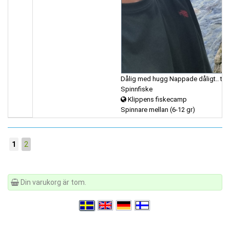
Dålig med hugg Nappade dåligt.. tog
Spinnfiske
Klippens fiskecamp
Spinnare mellan (6-12 gr)
1
2
Din varukorg är tom.