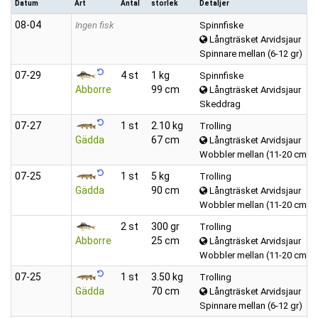
Datum
Art
Antal
storlek
Detaljer
08‑04
Ingen fisk
Spinnfiske
Långträsket Arvidsjaur
Spinnare mellan (6-12 gr)
07‑29
4 st
1 kg
Spinnfiske
Abborre
99 cm
Långträsket Arvidsjaur
Skeddrag
07‑27
1 st
2.10 kg
Trolling
Gädda
67 cm
Långträsket Arvidsjaur
Wobbler mellan (11-20 cm)
07‑25
1 st
5 kg
Trolling
Gädda
90 cm
Långträsket Arvidsjaur
Wobbler mellan (11-20 cm)
2 st
300 gr
Trolling
Abborre
25 cm
Långträsket Arvidsjaur
Wobbler mellan (11-20 cm)
07‑25
1 st
3.50 kg
Trolling
Gädda
70 cm
Långträsket Arvidsjaur
Spinnare mellan (6-12 gr)