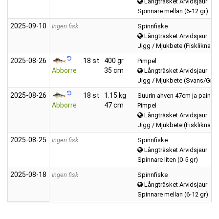
Långträsket Arvidsjaur
Spinnare mellan (6-12 gr)
2025‑09‑10
Ingen fisk
Spinnfiske
Långträsket Arvidsjaur
Jigg / Mjukbete (Fiskliknand
2025‑08‑26
18 st
400 gr
Pimpel
Abborre
35 cm
Långträsket Arvidsjaur
Jigg / Mjukbete (Svans/Grub
2025‑08‑26
18 st
1.15 kg
Suurin ahven 47cm ja paino 1
Abborre
47 cm
Pimpel
Långträsket Arvidsjaur
Jigg / Mjukbete (Fiskliknand
2025‑08‑25
Ingen fisk
Spinnfiske
Långträsket Arvidsjaur
Spinnare liten (0-5 gr)
2025‑08‑18
Ingen fisk
Spinnfiske
Långträsket Arvidsjaur
Spinnare mellan (6-12 gr)