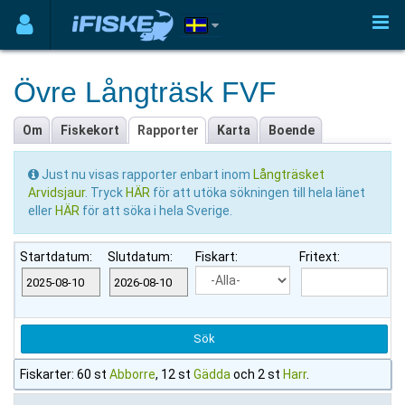
Övre Långträsk FVF
Om
Fiskekort
Rapporter
Karta
Boende
Just nu visas rapporter enbart inom
Långträsket
Arvidsjaur
. Tryck
HÄR
för att utöka sökningen till hela länet
eller
HÄR
för att söka i hela Sverige.
Startdatum:
Slutdatum:
Fiskart:
Fritext:
Fiskarter: 60 st
Abborre
, 12 st
Gädda
och 2 st
Harr
.