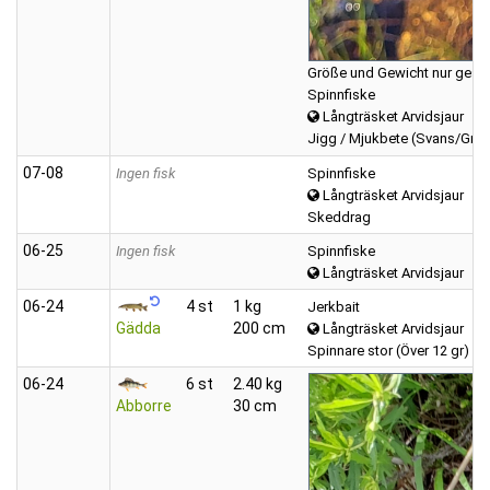
Größe und Gewicht nur gesch
Spinnfiske
Långträsket Arvidsjaur
Jigg / Mjukbete (Svans/Grub
07‑08
Ingen fisk
Spinnfiske
Långträsket Arvidsjaur
Skeddrag
06‑25
Ingen fisk
Spinnfiske
Långträsket Arvidsjaur
06‑24
4 st
1 kg
Jerkbait
Gädda
200 cm
Långträsket Arvidsjaur
Spinnare stor (Över 12 gr)
06‑24
6 st
2.40 kg
Abborre
30 cm