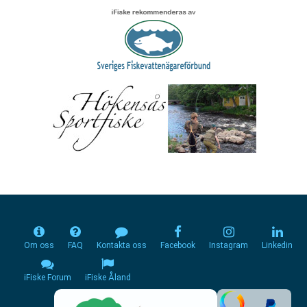
Om oss
FAQ
Kontakta oss
Facebook
Instagram
Linkedin
iFiske Forum
iFiske Åland