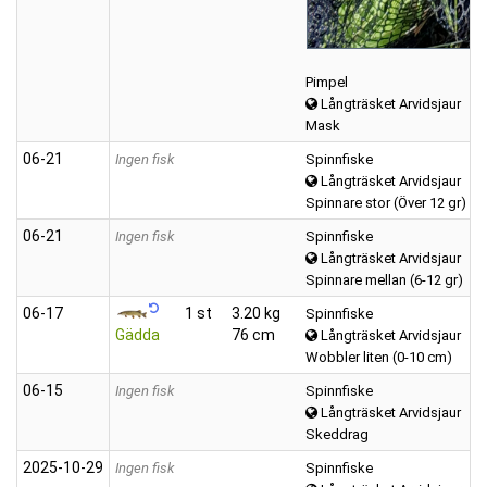
Pimpel
Långträsket Arvidsjaur
Mask
06‑21
Ingen fisk
Spinnfiske
Långträsket Arvidsjaur
Spinnare stor (Över 12 gr)
06‑21
Ingen fisk
Spinnfiske
Långträsket Arvidsjaur
Spinnare mellan (6-12 gr)
06‑17
1 st
3.20 kg
Spinnfiske
Gädda
76 cm
Långträsket Arvidsjaur
Wobbler liten (0-10 cm)
06‑15
Ingen fisk
Spinnfiske
Långträsket Arvidsjaur
Skeddrag
2025‑10‑29
Ingen fisk
Spinnfiske