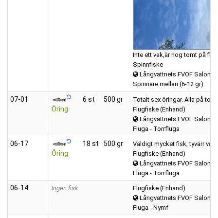
Inte ett vak,är nog tomt på fisk.
Spinnfiske
Långvattnets FVOF Salomonstj
Spinnare mellan (6-12 gr)
07‑01
6 st
500 gr
Totalt sex öringar. Alla på tor
Öring
Flugfiske (Enhand)
Långvattnets FVOF Salomonstj
Fluga - Torrfluga
06‑17
18 st
500 gr
Väldigt mycket fisk, tyvärr va
Öring
Flugfiske (Enhand)
Långvattnets FVOF Salomonstj
Fluga - Torrfluga
06‑14
Ingen fisk
Flugfiske (Enhand)
Långvattnets FVOF Salomonstj
Fluga - Nymf