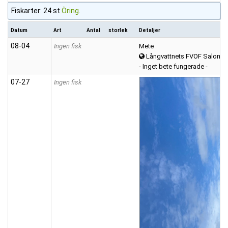
Fiskarter: 24 st
Öring
.
Datum
Art
Antal
storlek
Detaljer
08‑04
Ingen fisk
Mete
Långvattnets FVOF Salomonstj
- Inget bete fungerade -
07‑27
Ingen fisk