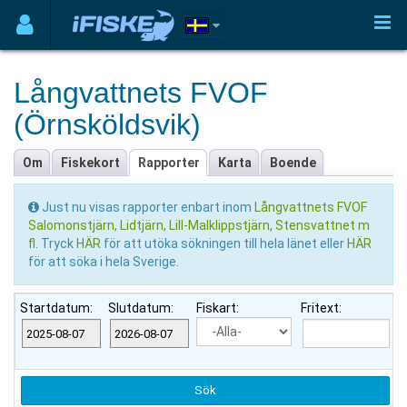
Långvattnets FVOF
(Örnsköldsvik)
Om
Fiskekort
Rapporter
Karta
Boende
Just nu visas rapporter enbart inom
Långvattnets FVOF
Salomonstjärn, Lidtjärn, Lill-Malklippstjärn, Stensvattnet m
fl
. Tryck
HÄR
för att utöka sökningen till hela länet eller
HÄR
för att söka i hela Sverige.
Startdatum:
Slutdatum:
Fiskart:
Fritext: