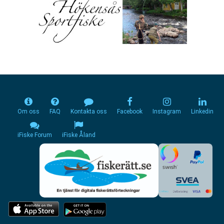
Om oss
FAQ
Kontakta oss
Facebook
Instagram
Linkedin
iFiske Forum
iFiske Åland