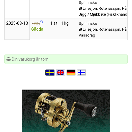
Spinnfiske
Lillesjön, Rotenässjön, Hålsj
Jigg / Mjukbete (Fiskliknande)
2025‑08‑13
1 st
1 kg
Spinnfiske
Gädda
Lillesjön, Rotenässjön, Hålsj
Vassdrag
Din varukorg är tom.