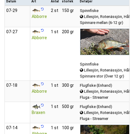
Datum
Art
Antal
storlek
Detaljer
07‑29
2 st
150 gr
Spinnfiske
Abborre
Lillesjön, Rotenässjön, Hålsj
Spinnare mellan (6-12 gr)
07‑27
1 st
200 gr
Abborre
Spinnfiske
Lillesjön, Rotenässjön, Hålsj
Spinnare stor (Över 12 gr)
07‑18
1 st
300 gr
Flugfiske (Enhand)
Abborre
Lillesjön, Rotenässjön, Hålsj
Fluga - Streamer
1 st
500 gr
Flugfiske (Enhand)
Braxen
Lillesjön, Rotenässjön, Hålsj
Fluga - Streamer
07‑14
1 st
100 gr
Abborre