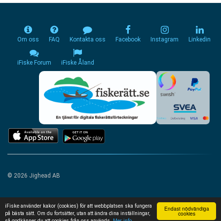
Om oss
FAQ
Kontakta oss
Facebook
Instagram
Linkedin
iFiske Forum
iFiske Åland
© 2026 Jighead AB
iFiske använder kakor (cookies) för att webbplatsen ska fungera
Endast nödvändiga
cookies
på bästa sätt. Om du fortsätter, utan att ändra dina inställningar,
så godkänner du att cookies från oss används.
Mer info...