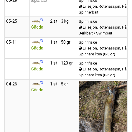
06‑29
Ingen fisk
Spinnfiske
Lillesjön, Rotenässjön, Hålsj
Spinnerbait
05‑25
2 st
3 kg
Spinnfiske
Gädda
Lillesjön, Rotenässjön, Hålsj
Jerkbait / Swimbait
05‑11
1 st
50 gr
Spinnfiske
Gädda
Lillesjön, Rotenässjön, Hålsj
Spinnare liten (0-5 gr)
1 st
120 gr
Spinnfiske
Gädda
Lillesjön, Rotenässjön, Hålsj
Spinnare liten (0-5 gr)
04‑26
1 st
5 gr
Gädda