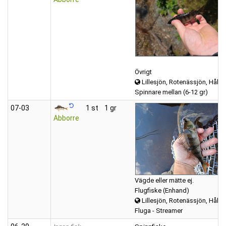
Övrigt
Lillesjön, Rotenässjön, Hålsj
Spinnare mellan (6-12 gr)
07‑03
1 st
1 gr
Abborre
Vägde eller mätte ej.
Flugfiske (Enhand)
Lillesjön, Rotenässjön, Hålsj
Fluga - Streamer