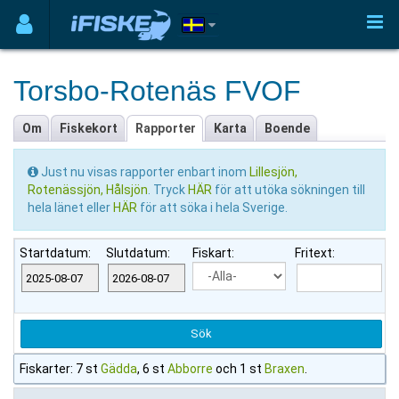
Torsbo-Rotenäs FVOF
Om
Fiskekort
Rapporter
Karta
Boende
Just nu visas rapporter enbart inom
Lillesjön,
Rotenässjön, Hålsjön
. Tryck
HÄR
för att utöka sökningen till
hela länet eller
HÄR
för att söka i hela Sverige.
Startdatum:
Slutdatum:
Fiskart:
Fritext:
Fiskarter: 7 st
Gädda
, 6 st
Abborre
och 1 st
Braxen
.