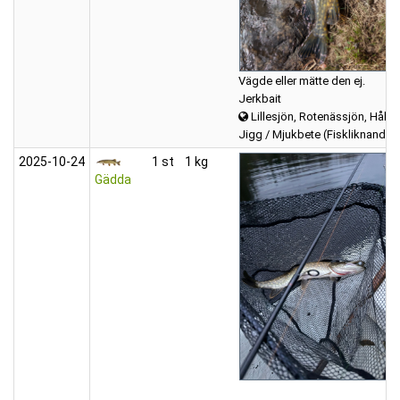
Vägde eller mätte den ej.
Jerkbait
Lillesjön, Rotenässjön, Hålsj
Jigg / Mjukbete (Fiskliknande)
2025‑10‑24
1 st
1 kg
Gädda