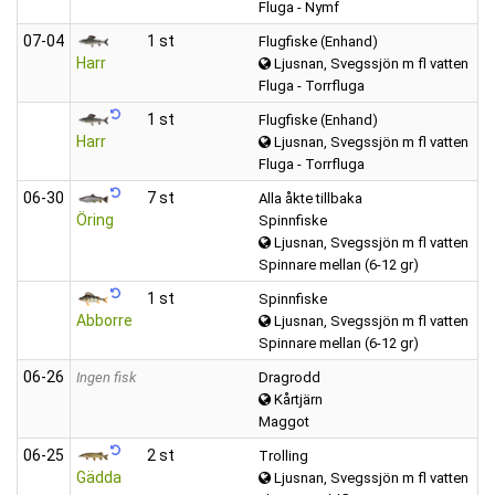
Fluga - Nymf
07‑04
1 st
Flugfiske (Enhand)
Harr
Ljusnan, Svegssjön m fl vatten
Fluga - Torrfluga
1 st
Flugfiske (Enhand)
Harr
Ljusnan, Svegssjön m fl vatten
Fluga - Torrfluga
06‑30
7 st
Alla åkte tillbaka
Öring
Spinnfiske
Ljusnan, Svegssjön m fl vatten
Spinnare mellan (6-12 gr)
1 st
Spinnfiske
Abborre
Ljusnan, Svegssjön m fl vatten
Spinnare mellan (6-12 gr)
06‑26
Ingen fisk
Dragrodd
Kårtjärn
Maggot
06‑25
2 st
Trolling
Gädda
Ljusnan, Svegssjön m fl vatten