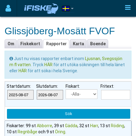
Glissjöberg-Mosätt FVOF
Om
Fiskekort
Rapporter
Karta
Boende
Just nu visas rapporter enbart inom
Ljusnan, Svegssjön
m fl vatten
. Tryck
HÄR
för att utöka sökningen till hela länet
eller
HÄR
för att söka i hela Sverige.
Startdatum:
Slutdatum:
Fiskart:
Fritext:
Fiskarter: 99 st
Abborre
, 39 st
Gädda
, 32 st
Harr
, 13 st
Röding
,
10 st
Regnbåge
och 9 st
Öring
.