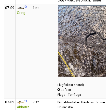
Jigg / Mjukbete (Fiskliknande)
07‑09
1 st
Öring
Flugfiske (Enhand)
Lofsan
Fluga - Torrfluga
07‑09
7 st
Fint abborfiske i Härdalsströmmen.
Abborre
Spinnfiske