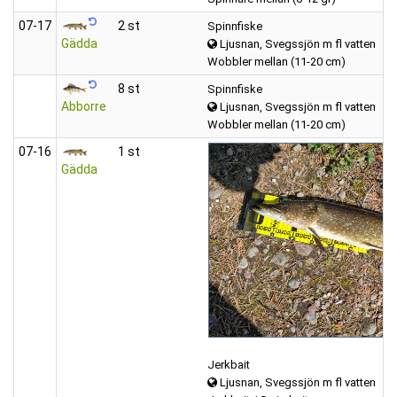
07‑17
2 st
Spinnfiske
Gädda
Ljusnan, Svegssjön m fl vatten
Wobbler mellan (11-20 cm)
8 st
Spinnfiske
Abborre
Ljusnan, Svegssjön m fl vatten
Wobbler mellan (11-20 cm)
07‑16
1 st
Gädda
Jerkbait
Ljusnan, Svegssjön m fl vatten