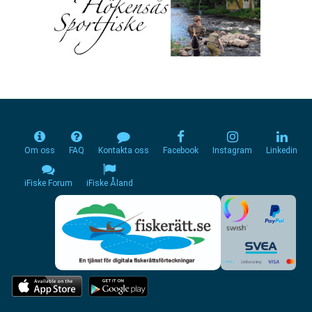
Om oss
FAQ
Kontakta oss
Facebook
Instagram
Linkedin
iFiske Forum
iFiske Åland