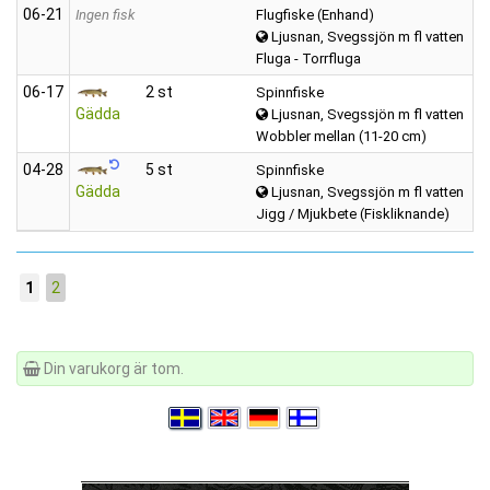
06‑21
Ingen fisk
Flugfiske (Enhand)
Ljusnan, Svegssjön m fl vatten
Fluga - Torrfluga
06‑17
2 st
Spinnfiske
Gädda
Ljusnan, Svegssjön m fl vatten
Wobbler mellan (11-20 cm)
04‑28
5 st
Spinnfiske
Gädda
Ljusnan, Svegssjön m fl vatten
Jigg / Mjukbete (Fiskliknande)
1
2
Din varukorg är tom.