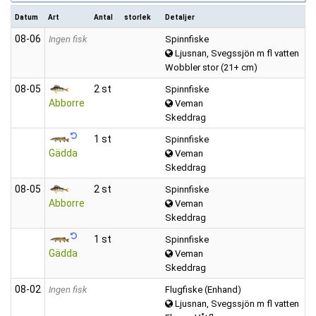
Datum
Art
Antal
storlek
Detaljer
08‑06
Ingen fisk
Spinnfiske
Ljusnan, Svegssjön m fl vatten
Wobbler stor (21+ cm)
08‑05
2 st
Spinnfiske
Abborre
Veman
Skeddrag
1 st
Spinnfiske
Gädda
Veman
Skeddrag
08‑05
2 st
Spinnfiske
Abborre
Veman
Skeddrag
1 st
Spinnfiske
Gädda
Veman
Skeddrag
08‑02
Ingen fisk
Flugfiske (Enhand)
Ljusnan, Svegssjön m fl vatten