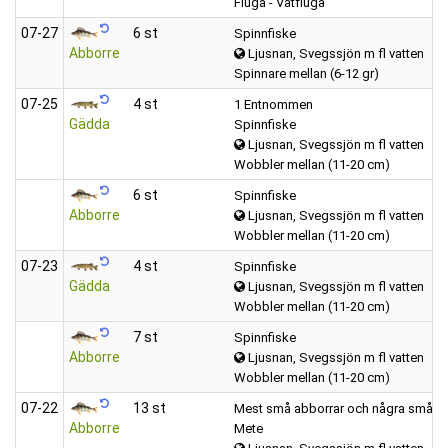
Fluga - Våtfluga
07‑27
6 st
Spinnfiske
Abborre
Ljusnan, Svegssjön m fl vatten
Spinnare mellan (6-12 gr)
07‑25
4 st
1 Entnommen
Gädda
Spinnfiske
Ljusnan, Svegssjön m fl vatten
Wobbler mellan (11-20 cm)
6 st
Spinnfiske
Abborre
Ljusnan, Svegssjön m fl vatten
Wobbler mellan (11-20 cm)
07‑23
4 st
Spinnfiske
Gädda
Ljusnan, Svegssjön m fl vatten
Wobbler mellan (11-20 cm)
7 st
Spinnfiske
Abborre
Ljusnan, Svegssjön m fl vatten
Wobbler mellan (11-20 cm)
07‑22
13 st
Mest små abborrar och några små mört
Abborre
Mete