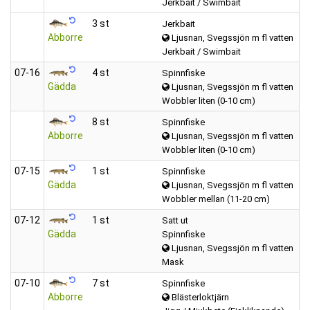
Jerkbait / Swimbait
3 st
Jerkbait
Abborre
Ljusnan, Svegssjön m fl vatten
Jerkbait / Swimbait
07‑16
4 st
Spinnfiske
Gädda
Ljusnan, Svegssjön m fl vatten
Wobbler liten (0-10 cm)
8 st
Spinnfiske
Abborre
Ljusnan, Svegssjön m fl vatten
Wobbler liten (0-10 cm)
07‑15
1 st
Spinnfiske
Gädda
Ljusnan, Svegssjön m fl vatten
Wobbler mellan (11-20 cm)
07‑12
1 st
Satt ut
Gädda
Spinnfiske
Ljusnan, Svegssjön m fl vatten
Mask
07‑10
7 st
Spinnfiske
Abborre
Blästerloktjärn