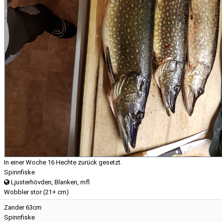
In einer Woche 16 Hechte zurück gesetzt.
Spinnfiske
Ljusterhövden, Blanken, mfl
Wobbler stor (21+ cm)
Zander 63cm
Spinnfiske