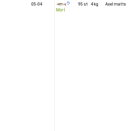
05‑04
95 st
4 kg
Axel matts
Mört