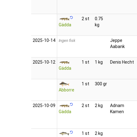
2 st
0.75
Gädda
kg
2025‑10‑14
Jeppe
Ingen fisk
Aabank
2025‑10‑12
1 st
1 kg
Denis Hecht
Gädda
1 st
300 gr
Abborre
2025‑10‑09
2 st
2 kg
Adnam
Gädda
Kamen
1 st
2 kg