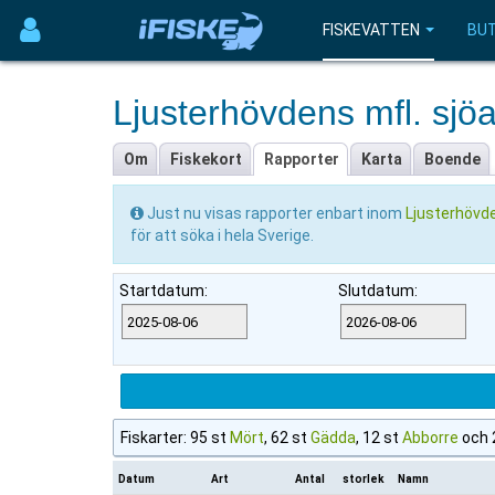
FISKEVATTEN
BUT
Ljusterhövdens mfl. sjö
Om
Fiskekort
Rapporter
Karta
Boende
Just nu visas rapporter enbart inom
Ljusterhövde
för att söka i hela Sverige.
Startdatum:
Slutdatum:
Fiskarter: 95 st
Mört
, 62 st
Gädda
, 12 st
Abborre
och 
Datum
Art
Antal
storlek
Namn