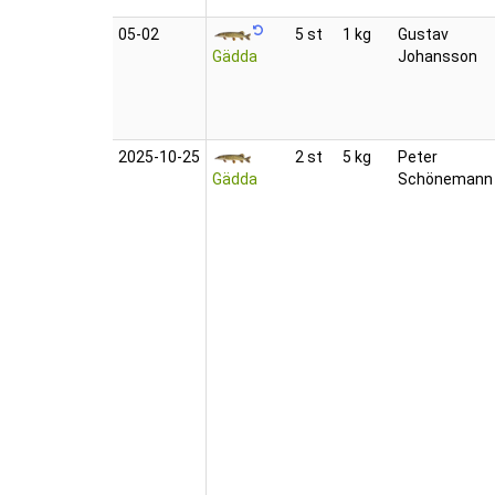
05‑02
5 st
1 kg
Gustav
Gädda
Johansson
2025‑10‑25
2 st
5 kg
Peter
Gädda
Schönemann