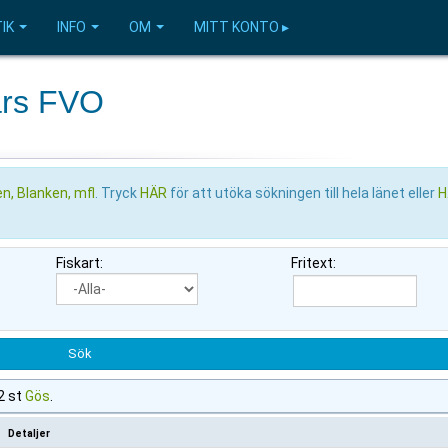
IK
INFO
OM
MITT KONTO ▸
ars FVO
n, Blanken, mfl
. Tryck
HÄR
för att utöka sökningen till hela länet eller
H
Fiskart:
Fritext:
2 st
Gös
.
Detaljer