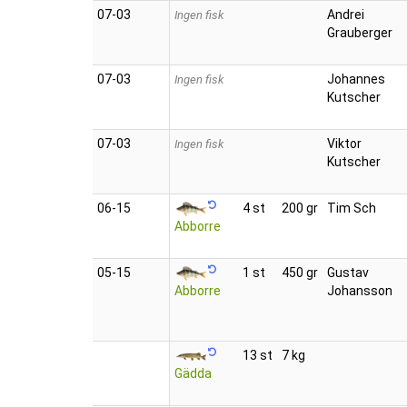
07‑03
Andrei
Ingen fisk
Grauberger
07‑03
Johannes
Ingen fisk
Kutscher
07‑03
Viktor
Ingen fisk
Kutscher
06‑15
4 st
200 gr
Tim Sch
Abborre
05‑15
1 st
450 gr
Gustav
Abborre
Johansson
13 st
7 kg
Gädda