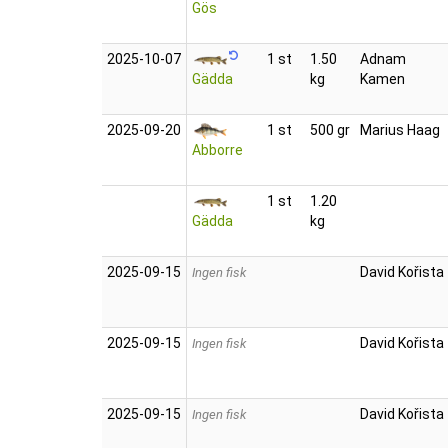
Gös
2025‑10‑07
1 st
1.50
Adnam
Gädda
kg
Kamen
2025‑09‑20
1 st
500 gr
Marius Haag
Abborre
1 st
1.20
Gädda
kg
2025‑09‑15
David Kořista
Ingen fisk
2025‑09‑15
David Kořista
Ingen fisk
2025‑09‑15
David Kořista
Ingen fisk