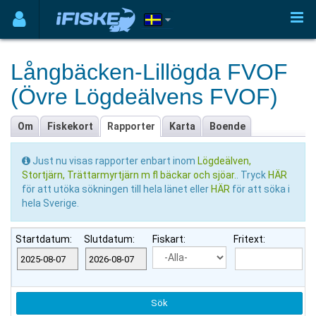
Långbäcken-Lillögda FVOF
(Övre Lögdeälvens FVOF)
Om
Fiskekort
Rapporter
Karta
Boende
Just nu visas rapporter enbart inom
Lögdeälven,
Stortjärn, Trättarmyrtjärn m fl bäckar och sjöar.
. Tryck
HÄR
för att utöka sökningen till hela länet eller
HÄR
för att söka i
hela Sverige.
Startdatum:
Slutdatum:
Fiskart:
Fritext: