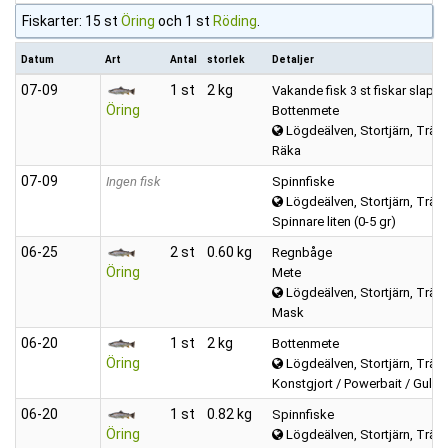
Fiskarter: 15 st
Öring
och 1 st
Röding
.
Datum
Art
Antal
storlek
Detaljer
07‑09
1 st
2 kg
Vakande fisk 3 st fiskar slapp
Öring
Bottenmete
Lögdeälven, Stortjärn, Trätta
Räka
07‑09
Ingen fisk
Spinnfiske
Lögdeälven, Stortjärn, Trätta
Spinnare liten (0-5 gr)
06‑25
2 st
0.60 kg
Regnbåge
Öring
Mete
Lögdeälven, Stortjärn, Trätta
Mask
06‑20
1 st
2 kg
Bottenmete
Öring
Lögdeälven, Stortjärn, Trätta
Konstgjort / Powerbait / Gulp
06‑20
1 st
0.82 kg
Spinnfiske
Öring
Lögdeälven, Stortjärn, Trätta