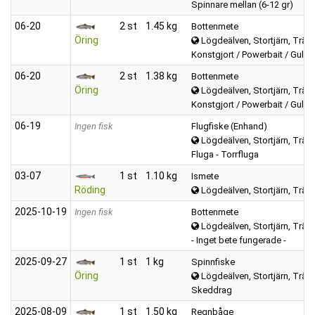
Spinnare mellan (6-12 gr)
06‑20
2 st
1.45 kg
Bottenmete
Öring
Lögdeälven, Stortjärn, Trätta
Konstgjort / Powerbait / Gulp
06‑20
2 st
1.38 kg
Bottenmete
Öring
Lögdeälven, Stortjärn, Trätta
Konstgjort / Powerbait / Gulp
06‑19
Ingen fisk
Flugfiske (Enhand)
Lögdeälven, Stortjärn, Trätta
Fluga - Torrfluga
03‑07
1 st
1.10 kg
Ismete
Röding
Lögdeälven, Stortjärn, Trätta
2025‑10‑19
Ingen fisk
Bottenmete
Lögdeälven, Stortjärn, Trätta
- Inget bete fungerade -
2025‑09‑27
1 st
1 kg
Spinnfiske
Öring
Lögdeälven, Stortjärn, Trätta
Skeddrag
2025‑08‑09
1 st
1.50 kg
Regnbåge