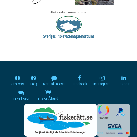
Om oss
FAQ
Kontakta oss
Facebook
Instagram
Linkedin
iFiske Forum
iFiske Åland