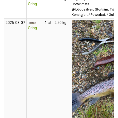
Öring
Bottenmete
Lögdeälven, Stortjärn, Trätta
Konstgjort / Powerbait / Gulp
2025‑08‑07
1 st
2.50 kg
Öring