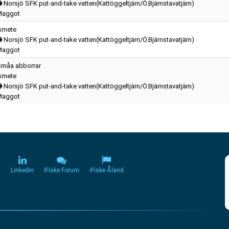
Norsjö SFK put-and-take vatten(Kattöggeltjärn/Ö.Bjärnstavatjärn)
Maggot
smete
Norsjö SFK put-and-take vatten(Kattöggeltjärn/Ö.Bjärnstavatjärn)
Maggot
måa abborrar
smete
Norsjö SFK put-and-take vatten(Kattöggeltjärn/Ö.Bjärnstavatjärn)
Maggot
m
Linkedin
iFiske Forum
iFiske Åland