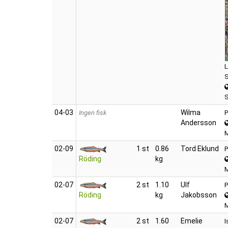
L
S
04‑03
Wilma
Ingen fisk
P
Andersson
02‑09
1 st
0.86
Tord Eklund
P
Röding
kg
02‑07
2 st
1.10
Ulf
P
Röding
kg
Jakobsson
02‑07
2 st
1.60
Emelie
I