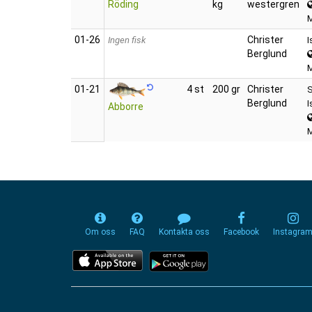
Röding
kg
westergren
01‑26
Christer
Ingen fisk
I
Berglund
01‑21
4 st
200 gr
Christer
S
Berglund
I
Abborre
Om oss
FAQ
Kontakta oss
Facebook
Instagra