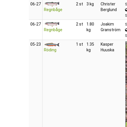
06‑27
2 st
3 kg
Christer
S
Regnbåge
Berglund
S
06‑27
2 st
1.80
Joakim
S
Regnbåge
kg
Granström
05‑23
1 st
1.35
Kasper
Röding
kg
Huuska