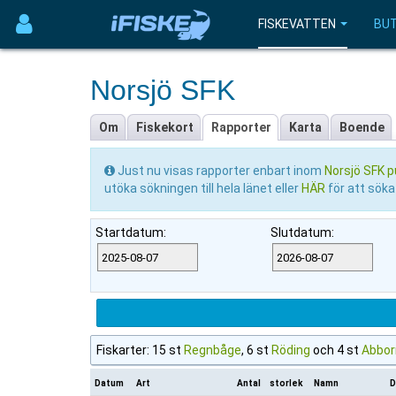
FISKEVATTEN
BUT
Norsjö SFK
Om
Fiskekort
Rapporter
Karta
Boende
Just nu visas rapporter enbart inom
Norsjö SFK p
utöka sökningen till hela länet eller
HÄR
för att söka
Startdatum:
Slutdatum:
Fiskarter: 15 st
Regnbåge
, 6 st
Röding
och 4 st
Abbor
Datum
Art
Antal
storlek
Namn
D