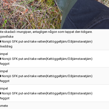
ite skadad i mungipan, antagligen någon som tappat den tidigare.
pinnfiske
Norsjö SFK put-and-take vatten(Kattöggeltjärn/Ö.Bjärnstavatjärn)
Skeddrag
impel
Norsjö SFK put-and-take vatten(Kattöggeltjärn/Ö.Bjärnstavatjärn)
Maggot
impel
Norsjö SFK put-and-take vatten(Kattöggeltjärn/Ö.Bjärnstavatjärn)
Maggot
impel
Norsjö SFK put-and-take vatten(Kattöggeltjärn/Ö.Bjärnstavatjärn)
Maggot
smete