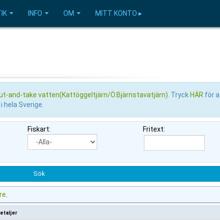
IK
INFO
OM
MITT KONTO ▸
ut-and-take vatten(Kattöggeltjärn/Ö.Bjärnstavatjärn)
. Tryck
HÄR
för a
 i hela Sverige.
Fiskart:
Fritext:
re
.
etaljer