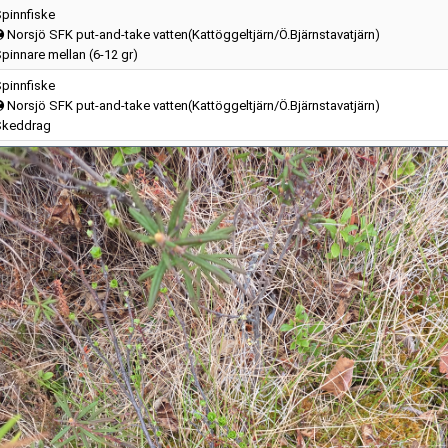
pinnfiske
Norsjö SFK put-and-take vatten(Kattöggeltjärn/Ö.Bjärnstavatjärn)
pinnare mellan (6-12 gr)
pinnfiske
Norsjö SFK put-and-take vatten(Kattöggeltjärn/Ö.Bjärnstavatjärn)
Skeddrag