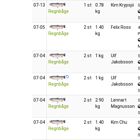
07‑13
1 st
0.78
Kim Krypsjö
S
Regnbåge
kg
S
07‑05
2 st
1.40
Felix Ross
4
Regnbåge
kg
P
07‑04
2 st
1 kg
Ulf
S
Regnbåge
Jakobsson
07‑04
2 st
1 kg
Ulf
S
Regnbåge
Jakobsson
07‑04
2 st
2.90
Lennart
S
Regnbåge
kg
Magnusson
07‑04
2 st
1.40
Kim Chu
S
Regnbåge
kg
S