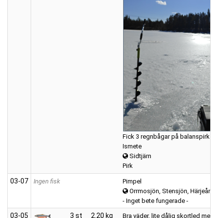
Fick 3 regnbågar på balanspirk i et
Ismete
Sidtjärn
Pirk
03‑07
Ingen fisk
Pimpel
Orrmosjön, Stensjön, Härjeån, m
- Inget bete fungerade -
03‑05
3 st
2.20 kg
Bra väder, lite dålig skortled men 