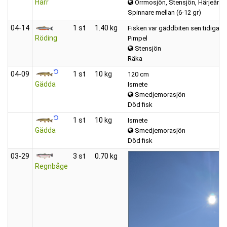
Harr
Orrmosjön, Stensjön, Härjeån, m
Spinnare mellan (6-12 gr)
04‑14
1 st
1.40 kg
Fisken var gäddbiten sen tidigare
Röding
Pimpel
Stensjön
Räka
04‑09
1 st
10 kg
120 cm
Gädda
Ismete
Smedjemorasjön
Död fisk
1 st
10 kg
Ismete
Gädda
Smedjemorasjön
Död fisk
03‑29
3 st
0.70 kg
Regnbåge