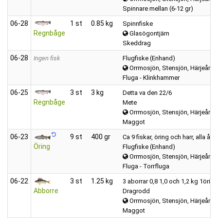
Spinnare mellan (6-12 gr)
06‑28
1 st
0.85 kg
Spinnfiske
Regnbåge
Glasögontjärn
Skeddrag
06‑28
Ingen fisk
Flugfiske (Enhand)
Orrmosjön, Stensjön, Härjeån, m
Fluga - Klinkhammer
06‑25
3 st
3 kg
Detta va den 22/6
Regnbåge
Mete
Orrmosjön, Stensjön, Härjeån, m
Maggot
06‑23
9 st
400 gr
Ca 9 fiskar, öring och harr, alla åte
Öring
Flugfiske (Enhand)
Orrmosjön, Stensjön, Härjeån, m
Fluga - Torrfluga
06‑22
3 st
1.25 kg
3 aborrar 0,8 1,0 och 1,2 kg 1öring
Abborre
Dragrodd
Orrmosjön, Stensjön, Härjeån, m
Maggot