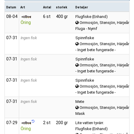
Datum
Art
Antal
storlek
Detaljer
08‑04
6 st
400 gr
Flugfiske (Enhand)
Öring
Orrmosjön, Stensjön, Härjeån, m
Fluga - Nymf
07‑31
Ingen fisk
Spinnfiske
Orrmosjön, Stensjön, Härjeån, m
- Inget bete fungerade -
07‑31
Ingen fisk
Spinnfiske
Orrmosjön, Stensjön, Härjeån, m
- Inget bete fungerade -
07‑31
Ingen fisk
Spinnfiske
Orrmosjön, Stensjön, Härjeån, m
- Inget bete fungerade -
07‑31
Ingen fisk
Mete
Orrmosjön, Stensjön, Härjeån, m
Mask
07‑29
2 st
200 gr
Lite vatten tyvärr.
Öring
Flugfiske (Enhand)