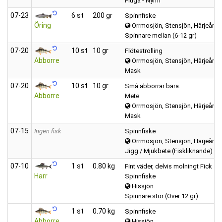
Fluga - Nymf
07‑23
6 st
200 gr
Spinnfiske
Öring
Orrmosjön, Stensjön, Härjeån, m
Spinnare mellan (6-12 gr)
07‑20
10 st
10 gr
Flötestrolling
Abborre
Orrmosjön, Stensjön, Härjeån, m
Mask
07‑20
10 st
10 gr
Små abborrar bara.
Abborre
Mete
Orrmosjön, Stensjön, Härjeån, m
Mask
07‑15
Ingen fisk
Spinnfiske
Orrmosjön, Stensjön, Härjeån, m
Jigg / Mjukbete (Fiskliknande)
07‑10
1 st
0.80 kg
Fint väder, delvis molningt Fick 1 
Harr
Spinnfiske
Hissjön
Spinnare stor (Över 12 gr)
1 st
0.70 kg
Spinnfiske
Abborre
Hissjön