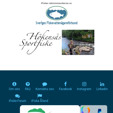
Om oss
FAQ
Kontakta oss
Facebook
Instagram
Linkedin
iFiske Forum
iFiske Åland