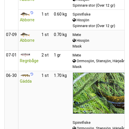
Spinnare stor (Över 12 gr)
1 st
0.60 kg
Spinnfiske
Abborre
Hissjön
Spinnare stor (Över 12 gr)
07‑09
1 st
0.70 kg
Mete
Abborre
Hissjön
Mask
07‑01
2 st
1 gr
Mete
Regnbåge
Orrmosjön, Stensjön, Härjeån, m
Mask
06‑30
1 st
1.70 kg
Gädda
Spinnfiske
Orrmosjön, Stensjön, Härjeån, m