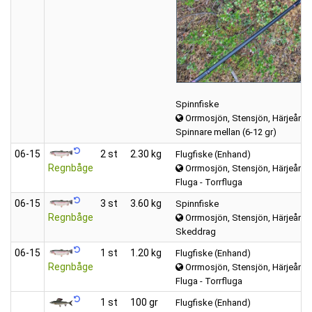
Spinnfiske
Orrmosjön, Stensjön, Härjeån, m
Spinnare mellan (6-12 gr)
06‑15
2 st
2.30 kg
Flugfiske (Enhand)
Regnbåge
Orrmosjön, Stensjön, Härjeån, m
Fluga - Torrfluga
06‑15
3 st
3.60 kg
Spinnfiske
Regnbåge
Orrmosjön, Stensjön, Härjeån, m
Skeddrag
06‑15
1 st
1.20 kg
Flugfiske (Enhand)
Regnbåge
Orrmosjön, Stensjön, Härjeån, m
Fluga - Torrfluga
1 st
100 gr
Flugfiske (Enhand)