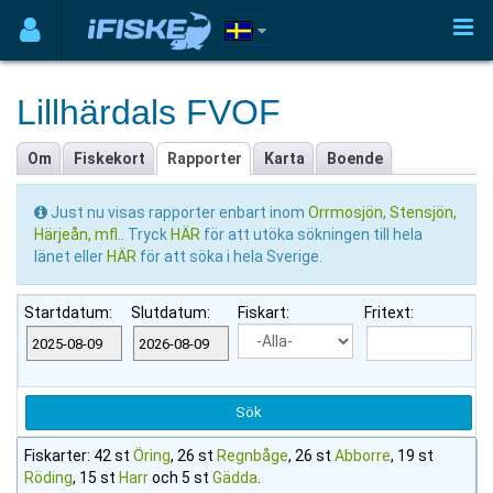
Lillhärdals FVOF
Om
Fiskekort
Rapporter
Karta
Boende
Just nu visas rapporter enbart inom
Orrmosjön, Stensjön,
Härjeån, mfl.
. Tryck
HÄR
för att utöka sökningen till hela
länet eller
HÄR
för att söka i hela Sverige.
Startdatum:
Slutdatum:
Fiskart:
Fritext:
Fiskarter: 42 st
Öring
, 26 st
Regnbåge
, 26 st
Abborre
, 19 st
Röding
, 15 st
Harr
och 5 st
Gädda
.