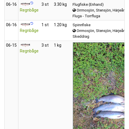
06‑16
3 st
3.30 kg
Flugfiske (Enhand)
Regnbåge
Orrmosjön, Stensjön, Härjeån, m
Fluga - Torrfluga
06‑16
1 st
1.20 kg
Spinnfiske
Regnbåge
Orrmosjön, Stensjön, Härjeån, m
Skeddrag
06‑15
3 st
1 kg
Regnbåge