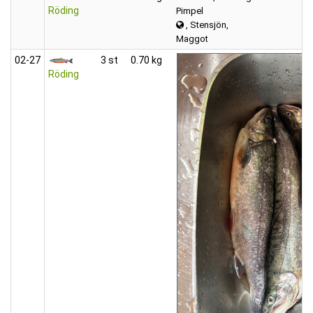
Röding
Pimpel
, Stensjön,
Maggot
02‑27
3 st
0.70 kg
Röding