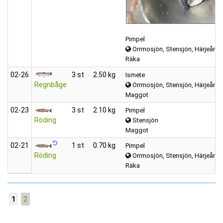
Pimpel
Orrmosjön, Stensjön, Härjeån, m
Räka
02‑26
3 st
2.50 kg
Ismete
Regnbåge
Orrmosjön, Stensjön, Härjeån, 
Maggot
02‑23
3 st
2.10 kg
Pimpel
Röding
Stensjön
Maggot
02‑21
1 st
0.70 kg
Pimpel
Röding
Orrmosjön, Stensjön, Härjeån, m
Räka
1
2