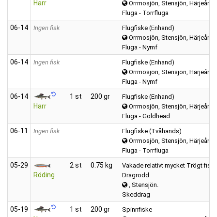
Harr
Orrmosjön, Stensjön, Härjeån, m
Fluga - Torrfluga
06‑14
Ingen fisk
Flugfiske (Enhand)
Orrmosjön, Stensjön, Härjeån, m
Fluga - Nymf
06‑14
Ingen fisk
Flugfiske (Enhand)
Orrmosjön, Stensjön, Härjeån, m
Fluga - Nymf
06‑14
1 st
200 gr
Flugfiske (Enhand)
Harr
Orrmosjön, Stensjön, Härjeån, m
Fluga - Goldhead
06‑11
Ingen fisk
Flugfiske (Tvåhands)
Orrmosjön, Stensjön, Härjeån, m
Fluga - Torrfluga
05‑29
2 st
0.75 kg
Vakade relativt mycket Trögt fisk
Röding
Dragrodd
, Stensjön.
Skeddrag
05‑19
1 st
200 gr
Spinnfiske