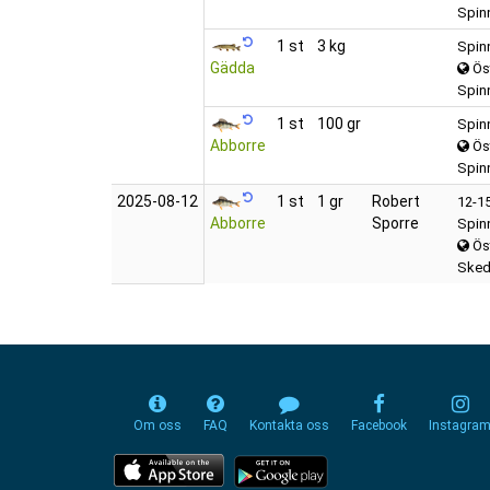
Spinn
1 st
3 kg
Spin
Gädda
Ös
Spinn
1 st
100 gr
Spin
Abborre
Ös
Spinn
2025‑08‑12
1 st
1 gr
Robert
12-15
Abborre
Sporre
Spin
Ös
Sked
Om oss
FAQ
Kontakta oss
Facebook
Instagra