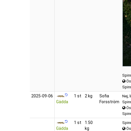
Spin
Ös
Spinn
2025‑09‑06
1 st
2 kg
Sofia
Nej, l
Gädda
Forsström
Spin
Ös
Spinn
1 st
1.50
Spin
Gädda
kg
Ös