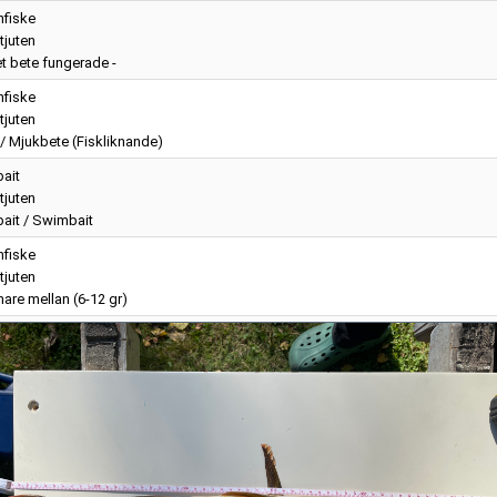
nfiske
tjuten
et bete fungerade -
nfiske
tjuten
/ Mjukbete (Fiskliknande)
ait
tjuten
ait / Swimbait
nfiske
tjuten
are mellan (6-12 gr)