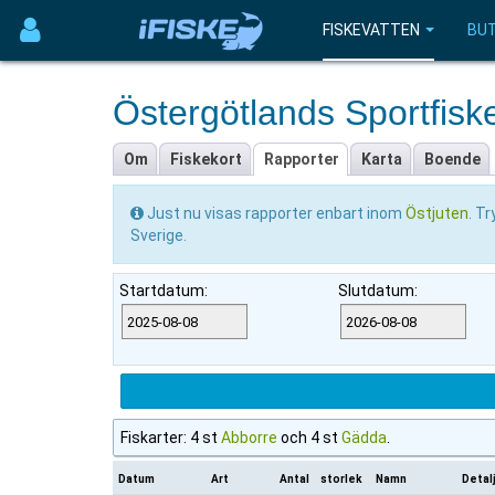
FISKEVATTEN
BUT
Östergötlands Sportfisk
Om
Fiskekort
Rapporter
Karta
Boende
Just nu visas rapporter enbart inom
Östjuten
. T
Sverige.
Startdatum:
Slutdatum:
Fiskarter: 4 st
Abborre
och 4 st
Gädda
.
Datum
Art
Antal
storlek
Namn
Detal