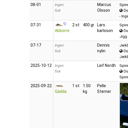
08‑01
Marcus
Ingen
Spin
Olsson
fisk
Ös
- Ing
07‑31
2 st
400 gr
Lars
Spin
Abborre
karlsson
Ös
Jigg 
07‑17
Dennis
Ingen
Jerkb
nylin
fisk
Ös
Jerkb
2025‑10‑12
Leif Nordh
Ingen
Spin
fisk
Ös
Spinn
2025‑09‑22
1 st
1.50
Pelle
Gädda
kg
Sterner