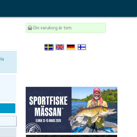
Din varukorg är tom.
ela