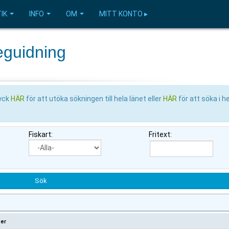
IK
INFO
OM
MITT KONTO ▸
eguidning
ryck
HÄR
för att utöka sökningen till hela länet eller
HÄR
för att söka i h
Fiskart:
Fritext:
jer