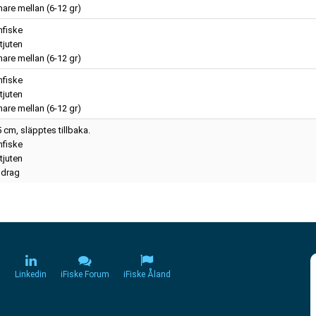
are mellan (6-12 gr)
nfiske
tjuten
are mellan (6-12 gr)
nfiske
tjuten
are mellan (6-12 gr)
 cm, släpptes tillbaka.
nfiske
tjuten
drag
m
Linkedin
iFiske Forum
iFiske Åland