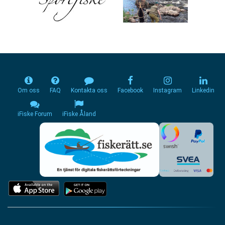
Om oss
FAQ
Kontakta oss
Facebook
Instagram
Linkedin
iFiske Forum
iFiske Åland