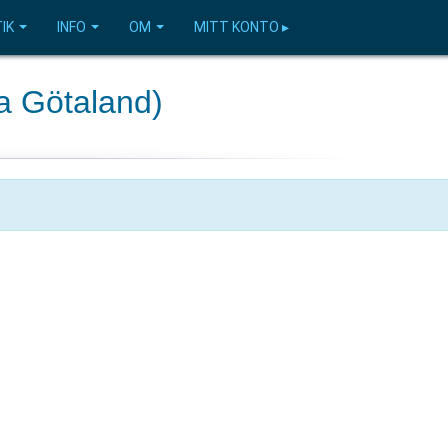
IK
INFO
OM
MITT KONTO ▸
 Götaland)