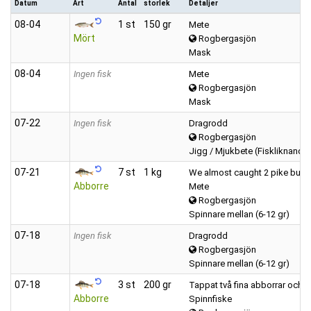
Datum
Art
Antal
storlek
Detaljer
08‑04
1 st
150 gr
Mete
Mört
Rogbergasjön
Mask
08‑04
Ingen fisk
Mete
Rogbergasjön
Mask
07‑22
Ingen fisk
Dragrodd
Rogbergasjön
Jigg / Mjukbete (Fiskliknande
07‑21
7 st
1 kg
We almost caught 2 pike but w
Abborre
Mete
Rogbergasjön
Spinnare mellan (6-12 gr)
07‑18
Ingen fisk
Dragrodd
Rogbergasjön
Spinnare mellan (6-12 gr)
07‑18
3 st
200 gr
Tappat två fina abborrar och s
Abborre
Spinnfiske