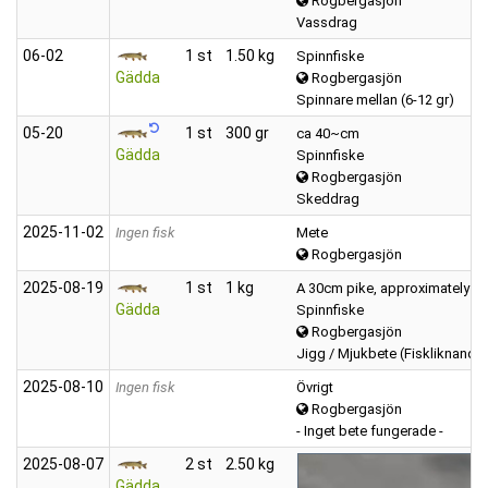
Rogbergasjön
Vassdrag
06‑02
1 st
1.50 kg
Spinnfiske
Gädda
Rogbergasjön
Spinnare mellan (6-12 gr)
05‑20
1 st
300 gr
ca 40~cm
Gädda
Spinnfiske
Rogbergasjön
Skeddrag
2025‑11‑02
Ingen fisk
Mete
Rogbergasjön
2025‑08‑19
1 st
1 kg
A 30cm pike, approximately 1
Gädda
Spinnfiske
Rogbergasjön
Jigg / Mjukbete (Fiskliknande
2025‑08‑10
Ingen fisk
Övrigt
Rogbergasjön
- Inget bete fungerade -
2025‑08‑07
2 st
2.50 kg
Gädda