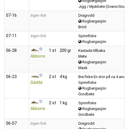
Rogbergasjön
Jigg / Mjukbete (Svans/Grub)
07‑16
Ingen fisk
Dragrodd
Rogbergasjön
Bröd
07‑11
Ingen fisk
Spinnfiske
Rogbergasjön
06‑28
1 st
200 gr
Kastade tillbaka
Abborre
Mete
Rogbergasjön
Mask
06‑23
2 st
4 kg
Bra fiske En stor på ca 4 andra
Gädda
Spinnfiske
Rogbergasjön
Grodbete
2 st
1 kg
Spinnfiske
Abborre
Rogbergasjön
Grodbete
06‑07
Ingen fisk
Dragrodd