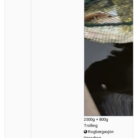
2500g + 800g
Trolling
Rogbergasjön
Vassdrag