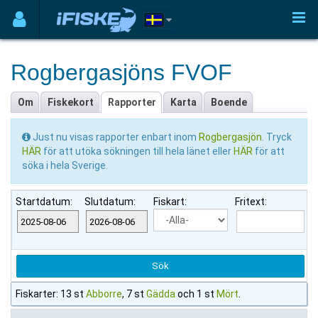
Rogbergasjöns FVOF
Om
Fiskekort
Rapporter
Karta
Boende
Just nu visas rapporter enbart inom
Rogbergasjön
. Tryck
HÄR
för att utöka sökningen till hela länet eller
HÄR
för att
söka i hela Sverige.
Startdatum:
Slutdatum:
Fiskart:
Fritext:
Fiskarter: 13 st
Abborre
, 7 st
Gädda
och 1 st
Mört
.