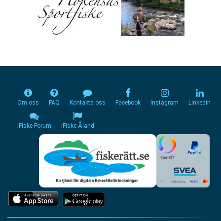
Om oss
FAQ
Kontakta oss
Facebook
Instagram
Linkedin
iFiske Forum
iFiske Åland