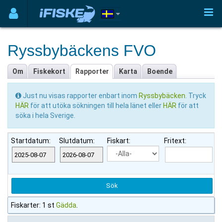
Ryssbybäckens FVO
Om
Fiskekort
Rapporter
Karta
Boende
Just nu visas rapporter enbart inom
Ryssbybäcken
. Tryck
HÄR
för att utöka sökningen till hela länet eller
HÄR
för att
söka i hela Sverige.
Startdatum:
Slutdatum:
Fiskart:
Fritext:
Fiskarter: 1 st
Gädda
.