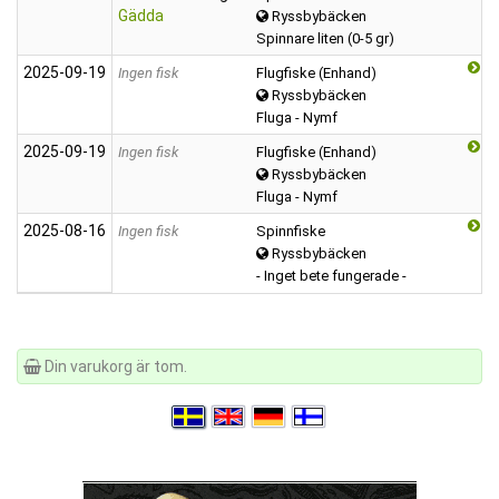
Gädda
Ryssbybäcken
Spinnare liten (0-5 gr)
2025‑09‑19
Ingen fisk
Flugfiske (Enhand)
Ryssbybäcken
Fluga - Nymf
2025‑09‑19
Ingen fisk
Flugfiske (Enhand)
Ryssbybäcken
Fluga - Nymf
2025‑08‑16
Ingen fisk
Spinnfiske
Ryssbybäcken
- Inget bete fungerade -
Din varukorg är tom.