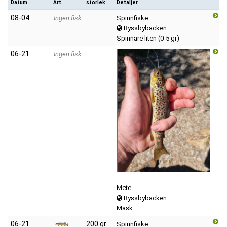
Datum
Art
storlek
Detaljer
08‑04
Ingen fisk
Spinnfiske
Ryssbybäcken
Spinnare liten (0-5 gr)
06‑21
Ingen fisk
Mete
Ryssbybäcken
Mask
06‑21
200 gr
Spinnfiske