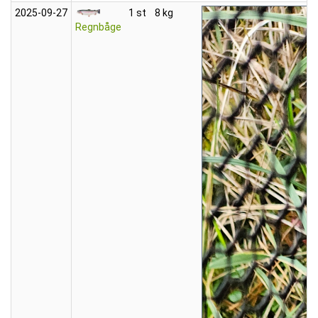
2025‑09‑27
1 st
8 kg
Regnbåge