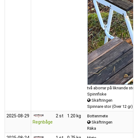
två aborrar på liknande sto
Spinnfiske
Skäftringen
Spinnare stor (Över 12 gr)
2025‑08‑29
2 st
1.20 kg
Bottenmete
Regnbåge
Skäftringen
Räka
2025‑08‑24
1 st
0.75 kg
Mete