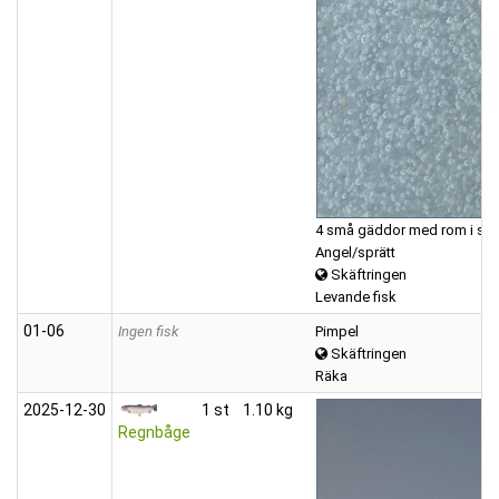
4 små gäddor med rom i sig ?
Angel/sprätt
Skäftringen
Levande fisk
01‑06
Ingen fisk
Pimpel
Skäftringen
Räka
2025‑12‑30
1 st
1.10 kg
Regnbåge