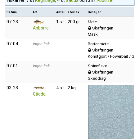
Fiskarter: 7 st
Regnbåge
, 4 st
Gädda
och 3 st
Abborre
.
Datum
Art
Antal
storlek
Detaljer
07‑23
1 st
200 gr
Mete
Abborre
Skäftringen
Mask
07‑04
Ingen fisk
Bottenmete
Skäftringen
Konstgjort / Powerbait / Gul
07‑01
Ingen fisk
Spinnfiske
Skäftringen
Skeddrag
03‑28
4 st
2 kg
Gädda