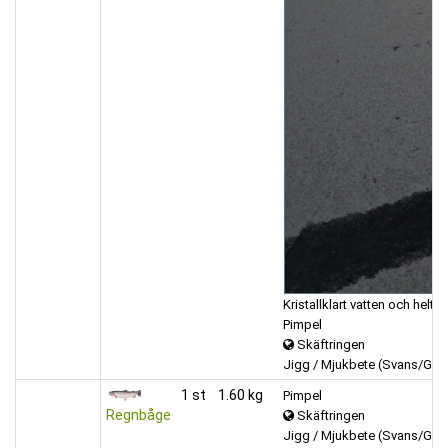
Kristallklart vatten och helt
Pimpel
Skäftringen
Jigg / Mjukbete (Svans/Gru
1 st
1.60 kg
Pimpel
Regnbåge
Skäftringen
Jigg / Mjukbete (Svans/Gru