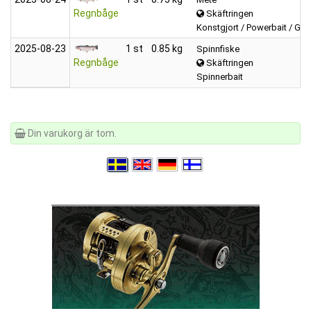
Regnbåge
Skäftringen
Konstgjort / Powerbait / Gul
2025‑08‑23
1 st
0.85 kg
Spinnfiske
Regnbåge
Skäftringen
Spinnerbait
Din varukorg är tom.