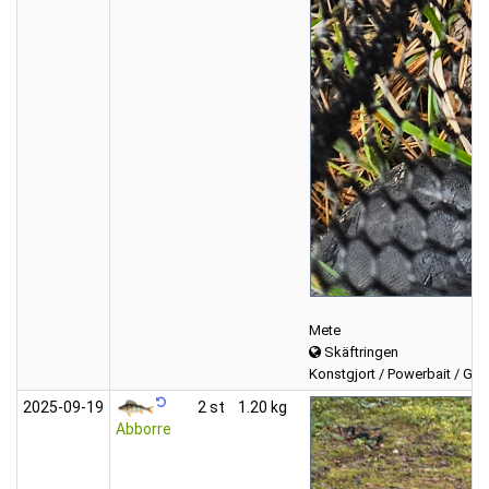
Mete
Skäftringen
Konstgjort / Powerbait / Gul
2025‑09‑19
2 st
1.20 kg
Abborre