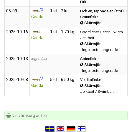
Pirk
05‑09
1 st
2 kg
Fick en, tappade en (stor). Tv
Gädda
Spinnfiske
Skärvsjön
2025‑10‑16
1 st
1.70 kg
Sportlicher Hecht . 67 cm
Gädda
Jerkbait
Skärvsjön
- Inget bete fungerade -
2025‑10‑13
Ingen fisk
Spinnfiske
Skärvsjön
- Inget bete fungerade -
2025‑10‑08
5 st
6.50 kg
Vertikalfiske
Gädda
Skärvsjön
Jerkbait / Swimbait
Din varukorg är tom.