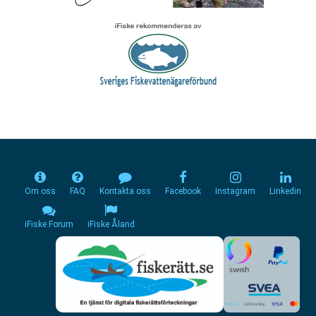
Om oss
FAQ
Kontakta oss
Facebook
Instagram
Linkedin
iFiske Forum
iFiske Åland