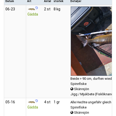
Datum
Art
Antal
storlek
Detaljer
06‑23
2 st
8 kg
Gädda
Beide > 90 cm, durften wiede
Spinnfiske
Skärvsjön
Jigg / Mjukbete (Fiskliknande
05‑16
4 st
1 gr
Alle Hechte ungefähr gleich g
Gädda
Spinnfiske
Skärvsjön