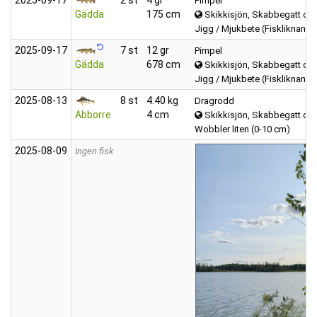
Pimpel
Gädda
175 cm
Skikkisjön, Skabbegatt oc
Jigg / Mjukbete (Fiskliknande
2025‑09‑17
7 st
12 gr
Pimpel
Gädda
678 cm
Skikkisjön, Skabbegatt oc
Jigg / Mjukbete (Fiskliknande
2025‑08‑13
8 st
4.40 kg
Dragrodd
Abborre
4 cm
Skikkisjön, Skabbegatt oc
Wobbler liten (0-10 cm)
2025‑08‑09
Ingen fisk