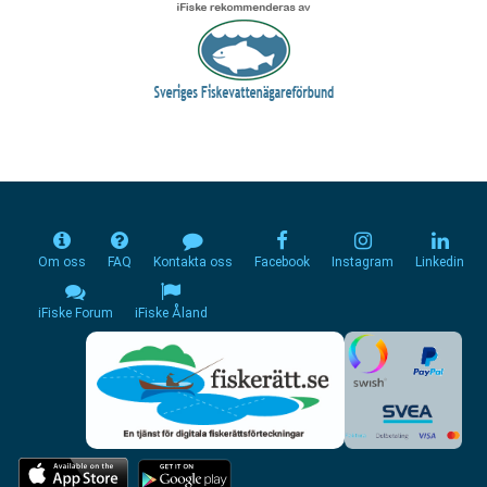
Om oss
FAQ
Kontakta oss
Facebook
Instagram
Linkedin
iFiske Forum
iFiske Åland