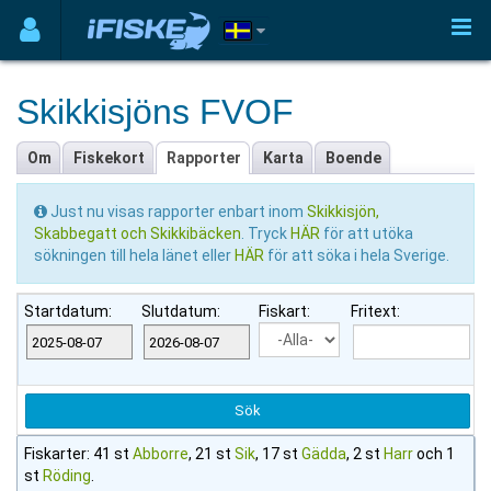
Skikkisjöns FVOF
Om
Fiskekort
Rapporter
Karta
Boende
Just nu visas rapporter enbart inom
Skikkisjön,
Skabbegatt och Skikkibäcken
. Tryck
HÄR
för att utöka
sökningen till hela länet eller
HÄR
för att söka i hela Sverige.
Startdatum:
Slutdatum:
Fiskart:
Fritext:
Fiskarter: 41 st
Abborre
, 21 st
Sik
, 17 st
Gädda
, 2 st
Harr
och 1
st
Röding
.