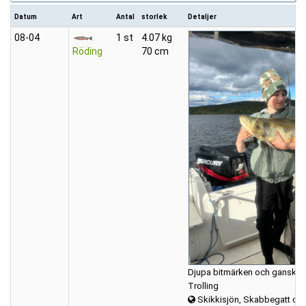
Datum
Art
Antal
storlek
Detaljer
08‑04
1 st
4.07 kg
Röding
70 cm
Djupa bitmärken och ganska f
Trolling
Skikkisjön, Skabbegatt oc