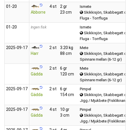
01‑20
4 st
2 gr
Ismete
Abborre
23 cm
Skikkisjön, Skabbegatt oc
Fluga - Torrfluga
01‑20
Ingen fisk
Ismete
Skikkisjön, Skabbegatt oc
Fluga - Torrfluga
2025‑09‑17
2 st
3.20 kg
Mete
Harr
88 cm
Skikkisjön, Skabbegatt oc
Spinnare mellan (6-12 gr)
2 st
6 gr
Mete
Gädda
120 cm
Skikkisjön, Skabbegatt oc
Spinnare mellan (6-12 gr)
2025‑09‑17
2 st
6 gr
Pimpel
Gädda
154 cm
Skikkisjön, Skabbegatt oc
Jigg / Mjukbete (Fiskliknande
2025‑09‑17
4 st
10 gr
Pimpel
Gädda
3 cm
Skikkisjön, Skabbegatt oc
Jigg / Mjukbete (Fiskliknande
2025‑09‑17
2 st
4 gr