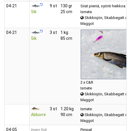
04‑21
9 st
130 gr
Siiat pieniä, syönti heikkoa
Sik
25 cm
Ismete
Skikkisjön, Skabbegatt oc
Maggot
04‑21
3 st
1 kg
Sik
85 cm
2 x C&R
Ismete
Skikkisjön, Skabbegatt oc
Maggot
3 st
1.20 kg
Ismete
Abborre
90 cm
Skikkisjön, Skabbegatt oc
Maggot
04‑05
Ingen fisk
Pimpel