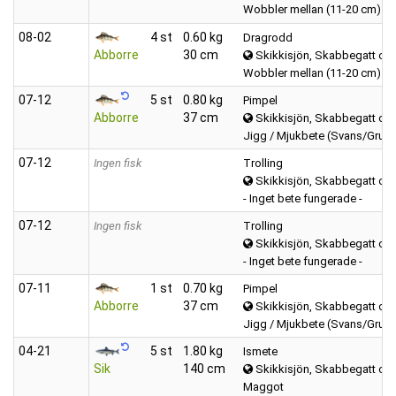
Wobbler mellan (11-20 cm)
08‑02
4 st
0.60 kg
Dragrodd
Abborre
30 cm
Skikkisjön, Skabbegatt oc
Wobbler mellan (11-20 cm)
07‑12
5 st
0.80 kg
Pimpel
Abborre
37 cm
Skikkisjön, Skabbegatt oc
Jigg / Mjukbete (Svans/Grub)
07‑12
Ingen fisk
Trolling
Skikkisjön, Skabbegatt oc
- Inget bete fungerade -
07‑12
Ingen fisk
Trolling
Skikkisjön, Skabbegatt oc
- Inget bete fungerade -
07‑11
1 st
0.70 kg
Pimpel
Abborre
37 cm
Skikkisjön, Skabbegatt oc
Jigg / Mjukbete (Svans/Grub)
04‑21
5 st
1.80 kg
Ismete
Sik
140 cm
Skikkisjön, Skabbegatt oc
Maggot