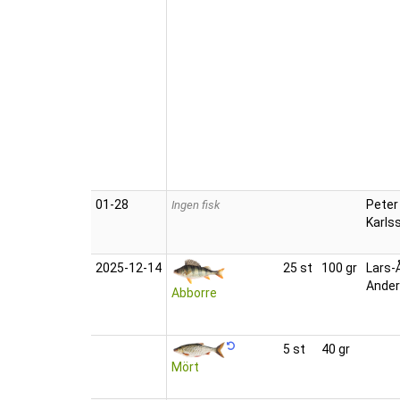
01‑28
Peter
Ingen fisk
Karls
2025‑12‑14
25 st
100 gr
Lars-
Ande
Abborre
5 st
40 gr
Mört