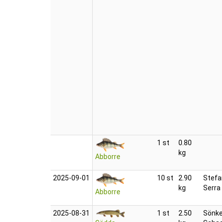
1 st
0.80
kg
Abborre
2025‑09‑01
10 st
2.90
Stefa
kg
Serra
Abborre
2025‑08‑31
1 st
2.50
Sönk