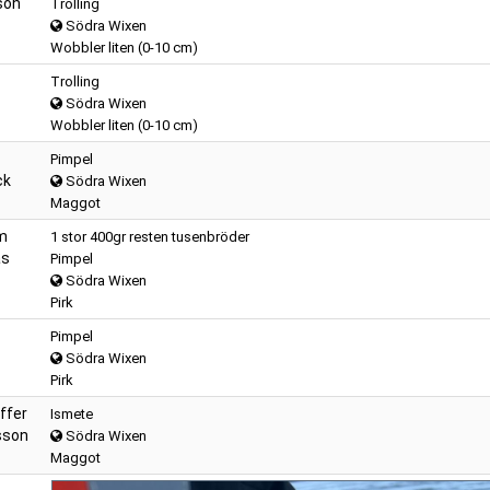
son
Trolling
Södra Wixen
Wobbler liten (0-10 cm)
Trolling
Södra Wixen
Wobbler liten (0-10 cm)
Pimpel
ck
Södra Wixen
Maggot
am
1 stor 400gr resten tusenbröder
as
Pimpel
Södra Wixen
Pirk
Pimpel
Södra Wixen
Pirk
ffer
Ismete
sson
Södra Wixen
Maggot