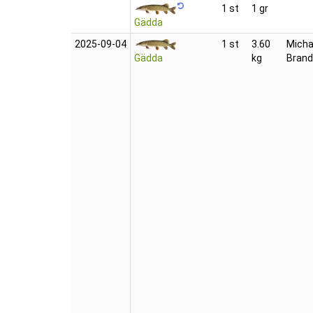
1 st
1 gr
Gädda
2025‑09‑04
1 st
3.60
Micha
Gädda
kg
Bran