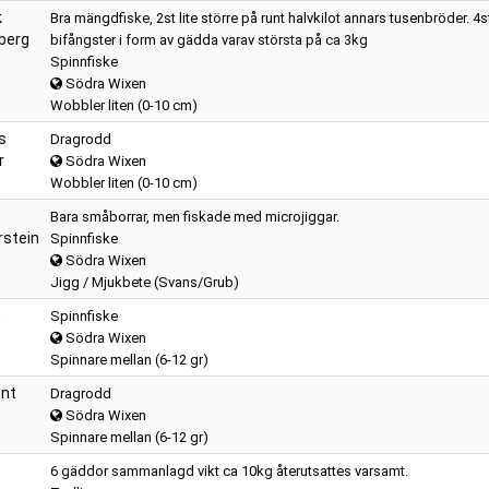
k
Bra mängdfiske, 2st lite större på runt halvkilot annars tusenbröder. 4s
berg
bifångster i form av gädda varav största på ca 3kg
Spinnfiske
Södra Wixen
Wobbler liten (0-10 cm)
s
Dragrodd
r
Södra Wixen
Wobbler liten (0-10 cm)
Bara småborrar, men fiskade med microjiggar.
rstein
Spinnfiske
Södra Wixen
Jigg / Mjukbete (Svans/Grub)
t
Spinnfiske
Södra Wixen
Spinnare mellan (6-12 gr)
nt
Dragrodd
Södra Wixen
Spinnare mellan (6-12 gr)
6 gäddor sammanlagd vikt ca 10kg återutsattes varsamt.