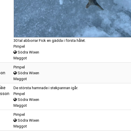
30 tal abborrar Fick en gädda i första hålet.
Pimpel
Södra Wixen
Maggot
Pimpel
son
Södra Wixen
Maggot
Åke
De största hamnade i stekpannan igår.
rsson
Pimpel
Södra Wixen
Maggot
Pimpel
Södra Wixen
Maggot