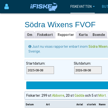
FISKEVATTEN
BUT
Södra Wixens FVOF
Om
Fiskekort
Rapporter
Karta
Boende
Just nu visas rapporter enbart inom
Södra Wixen
Sverige.
Startdatum:
Slutdatum:
Fiskarter: 299 st
Abborre
, 20 st
Gädda
och 5 st
Mört
.
Datum
Art
Antal
storlek
Namn