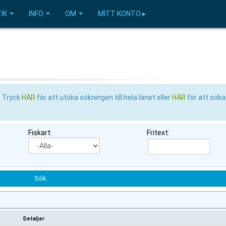
IK
INFO
OM
MITT KONTO ▸
. Tryck
HÄR
för att utöka sökningen till hela länet eller
HÄR
för att söka 
Fiskart:
Fritext:
Detaljer