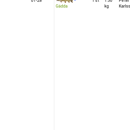
01‑28
1 st
1.50
Peter
Gädda
kg
Karls