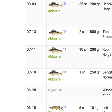
08‑03
35 st
200 gr
Henri
Hagel
Abborre
07‑13
2 st
500 gr
Tobia
Embe
Abborre
07‑11
10 st
200 gr
Robin
Holge
Abborre
07‑10
1 st
250 gr
Beng
Norén
Abborre
06‑28
Wince
Ingen fisk
Krieg
06‑18
6 st
10 kg
Leif