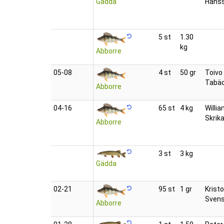
Gädda
Hans
5 st
1.30
kg
Abborre
05‑08
4 st
50 gr
Toivo
Tabä
Abborre
04‑16
65 st
4 kg
Willi
Skrik
Abborre
3 st
3 kg
Gädda
02‑21
95 st
1 gr
Kristo
Sven
Abborre