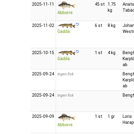
2025‑11‑11
45 st
1.75
Anatol
kg
Tabä
Abborre
2025‑11‑02
6 st
8 kg
Joha
Gädda
Westr
2025‑10‑15
1 st
4 kg
Bengt
Gädda
Karpl
ab
2025‑09‑24
Bengt
Ingen fisk
Karpl
ab
2025‑09‑24
Bengt
Ingen fisk
2025‑09‑09
1 st
1 gr
Loris
Hara
Abborre