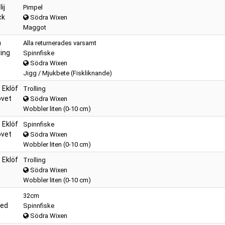
ij
Pimpel
ck
Södra Wixen
Maggot
n
Alla returnerades varsamt
ing
Spinnfiske
Södra Wixen
Jigg / Mjukbete (Fiskliknande)
 Eklöf
Trolling
övet
Södra Wixen
Wobbler liten (0-10 cm)
 Eklöf
Spinnfiske
övet
Södra Wixen
Wobbler liten (0-10 cm)
 Eklöf
Trolling
Södra Wixen
Wobbler liten (0-10 cm)
32cm
ped
Spinnfiske
Södra Wixen