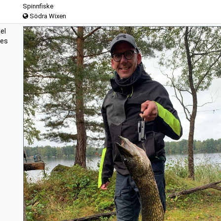
Spinnfiske
Södra Wixen
el
des