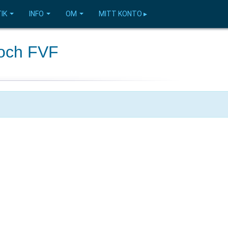
IK
INFO
OM
MITT KONTO ▸
 och FVF