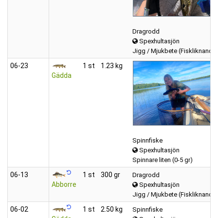
Dragrodd
Spexhultasjön
Jigg / Mjukbete (Fiskliknande
06‑23
1 st
1.23 kg
Gädda
Spinnfiske
Spexhultasjön
Spinnare liten (0-5 gr)
06‑13
1 st
300 gr
Dragrodd
Abborre
Spexhultasjön
Jigg / Mjukbete (Fiskliknande
06‑02
1 st
2.50 kg
Spinnfiske