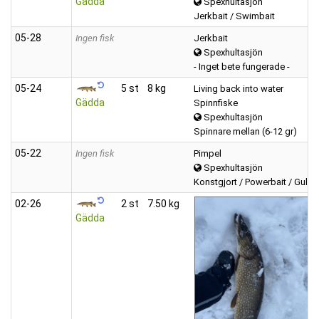
Gädda
Spexhultasjön
Jerkbait / Swimbait
05‑28
Ingen fisk
Jerkbait
Spexhultasjön
- Inget bete fungerade -
05‑24
5 st
8 kg
Living back into water
Gädda
Spinnfiske
Spexhultasjön
Spinnare mellan (6-12 gr)
05‑22
Ingen fisk
Pimpel
Spexhultasjön
Konstgjort / Powerbait / Gulp
02‑26
2 st
7.50 kg
Gädda