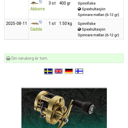
3 st
400 gr
Spinnfiske
Abborre
Spexhultasjön
Spinnare mellan (6-12 gr)
2025‑08‑11
1 st
1.50 kg
Spinnfiske
Gädda
Spexhultasjön
Spinnare mellan (6-12 gr)
Din varukorg är tom.