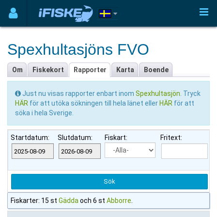
Spexhultasjöns FVO
Om
Fiskekort
Rapporter
Karta
Boende
Just nu visas rapporter enbart inom
Spexhultasjön
. Tryck
HÄR
för att utöka sökningen till hela länet eller
HÄR
för att
söka i hela Sverige.
Startdatum:
Slutdatum:
Fiskart:
Fritext:
Fiskarter: 15 st
Gädda
och 6 st
Abborre
.