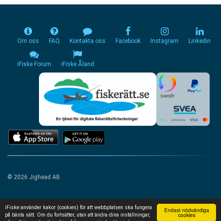
Om oss
FAQ
Kontakta oss
Facebook
Instagram
Linkedin
iFiske Forum
iFiske Åland
© 2026 Jighead AB
iFiske använder kakor (cookies) för att webbplatsen ska fungera
Endast nödvändiga
cookies
på bästa sätt. Om du fortsätter, utan att ändra dina inställningar,