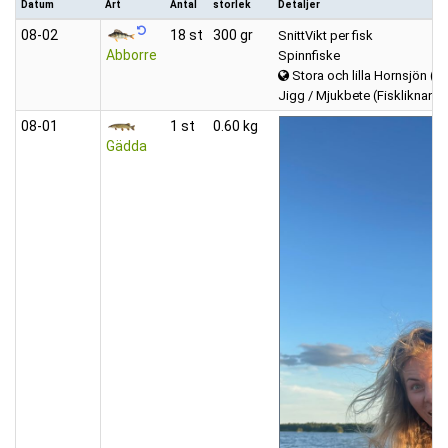
Datum
Art
Antal
storlek
Detaljer
08‑02
18 st
300 gr
SnittVikt per fisk
Abborre
Spinnfiske
Stora och lilla Hornsjön (H
Jigg / Mjukbete (Fiskliknand
08‑01
1 st
0.60 kg
Gädda