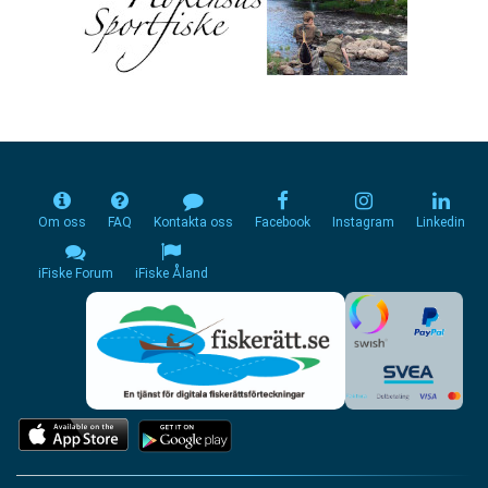
Om oss
FAQ
Kontakta oss
Facebook
Instagram
Linkedin
iFiske Forum
iFiske Åland