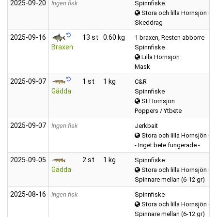
2025‑09‑20
Ingen fisk
Spinnfiske
Stora och lilla Hornsjön (H
Skeddrag
2025‑09‑16
13 st
0.60 kg
1 braxen, Resten abborre
Braxen
Spinnfiske
Lilla Hornsjön
Mask
2025‑09‑07
1 st
1 kg
C&R
Gädda
Spinnfiske
St Hornsjön
Poppers / Ytbete
2025‑09‑07
Ingen fisk
Jerkbait
Stora och lilla Hornsjön (H
- Inget bete fungerade -
2025‑09‑05
2 st
1 kg
Spinnfiske
Gädda
Stora och lilla Hornsjön (H
Spinnare mellan (6-12 gr)
2025‑08‑16
Ingen fisk
Spinnfiske
Stora och lilla Hornsjön (H
Spinnare mellan (6-12 gr)