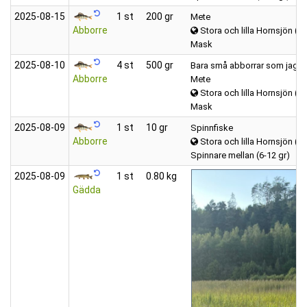
2025‑08‑15
1 st
200 gr
Mete
Abborre
Stora och lilla Hornsjön (H
Mask
2025‑08‑10
4 st
500 gr
Bara små abborrar som jag släp
Abborre
Mete
Stora och lilla Hornsjön (H
Mask
2025‑08‑09
1 st
10 gr
Spinnfiske
Abborre
Stora och lilla Hornsjön (H
Spinnare mellan (6-12 gr)
2025‑08‑09
1 st
0.80 kg
Gädda