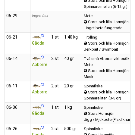
Stora och lilla Hornsjön (H
Spinnare mellan (6-12 gr)
06‑29
Ingen fisk
Mete
Stora och lilla Hornsjön (H
- Inget bete fungerade -
06‑21
1 st
1.40 kg
Trolling
Gädda
Stora och lilla Hornsjön (H
Jerkbait / Swimbait
06‑14
2 st
40 gr
Två små Aborrar vikt osöker. 
Abborre
Mete
Stora och lilla Hornsjön (H
Mask
06‑11
2 st
20 gr
Spinnfiske
Abborre
Stora och lilla Hornsjön (H
Spinnare liten (0-5 gr)
06‑06
1 st
1 kg
Spinnfiske
Gädda
Stora Hornsjön
Jigg / Mjukbete (Fiskliknand
05‑26
2 st
500 gr
Spinnfiske
Gädda
Stora Hornsjön