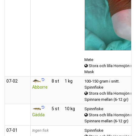
Mete
Stora och lilla Hornsjön (H
Mask
07‑02
8 st
1 kg
100-150 gram i snitt.
Abborre
Spinnfiske
Stora och lilla Hornsjön (Ö
Spinnare mellan (6-12 gr)
5 st
10 kg
Spinnfiske
Gädda
Stora och lilla Hornsjön (Ö
Spinnare mellan (6-12 gr)
07‑01
Ingen fisk
Spinnfiske