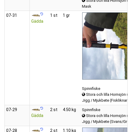
Stora och lilla Hornsjön (H
Mask
07‑31
1 st
1 gr
Gädda
Spinnfiske
Stora och lilla Hornsjön (H
Jigg / Mjukbete (Fiskliknand
07‑29
2 st
4.50 kg
Spinnfiske
Gädda
Stora och lilla Hornsjön (H
Jigg / Mjukbete (Svans/Grub
07‑28
2 st
1.10 kg