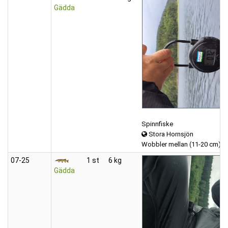
Gädda
Spinnfiske
Stora Hornsjön
Wobbler mellan (11-20 cm)
07‑25
1 st
6 kg
Gädda