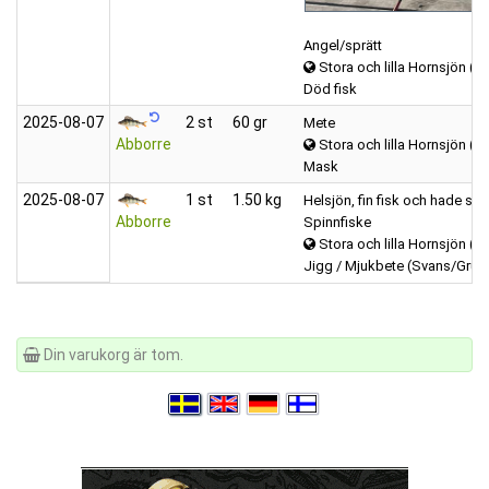
Angel/sprätt
Stora och lilla Hornsjön (H
Död fisk
2025‑08‑07
2 st
60 gr
Mete
Abborre
Stora och lilla Hornsjön (H
Mask
2025‑08‑07
1 st
1.50 kg
Helsjön, fin fisk och hade sat
Abborre
Spinnfiske
Stora och lilla Hornsjön (H
Jigg / Mjukbete (Svans/Grub
Din varukorg är tom.