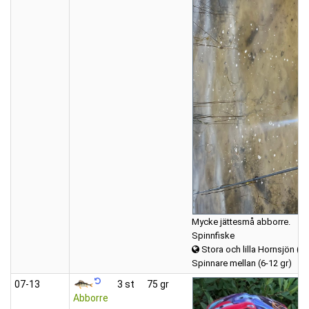
Mycke jättesmå abborre.
Spinnfiske
Stora och lilla Hornsjön (H
Spinnare mellan (6-12 gr)
07‑13
3 st
75 gr
Abborre