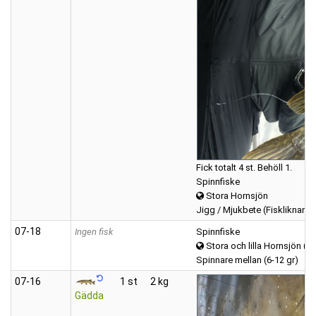
Fick totalt 4 st. Behöll 1.
Spinnfiske
Stora Hornsjön
Jigg / Mjukbete (Fiskliknand
07‑18
Ingen fisk
Spinnfiske
Stora och lilla Hornsjön (H
Spinnare mellan (6-12 gr)
07‑16
1 st
2 kg
Gädda