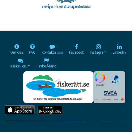
Om oss
FAQ
Kontakta oss
Facebook
Instagram
Linkedin
iFiske Forum
iFiske Åland