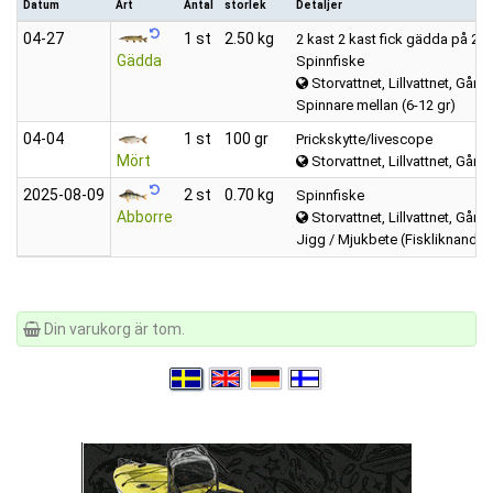
Datum
Art
Antal
storlek
Detaljer
04‑27
1 st
2.50 kg
2 kast 2 kast fick gädda på 2.5
Gädda
Spinnfiske
Storvattnet, Lillvattnet, Gårds
Spinnare mellan (6-12 gr)
04‑04
1 st
100 gr
Prickskytte/livescope
Mört
Storvattnet, Lillvattnet, Gårds
2025‑08‑09
2 st
0.70 kg
Spinnfiske
Abborre
Storvattnet, Lillvattnet, Gårds
Jigg / Mjukbete (Fiskliknande)
Din varukorg är tom.