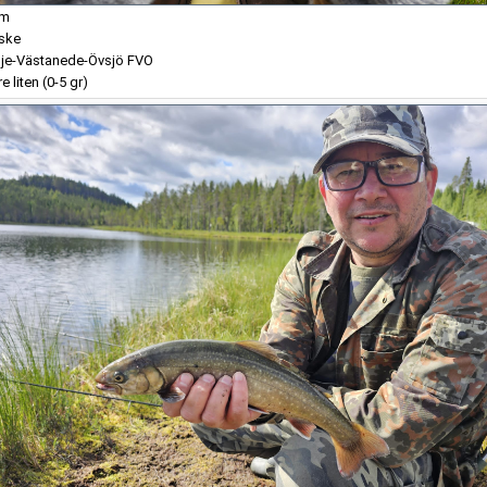
cm
iske
je-Västanede-Övsjö FVO
e liten (0-5 gr)