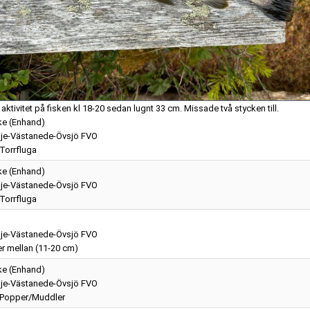
aktivitet på fisken kl 18-20 sedan lugnt 33 cm. Missade två stycken till.
ke (Enhand)
je-Västanede-Övsjö FVO
 Torrfluga
ke (Enhand)
je-Västanede-Övsjö FVO
 Torrfluga
je-Västanede-Övsjö FVO
r mellan (11-20 cm)
ke (Enhand)
je-Västanede-Övsjö FVO
- Popper/Muddler