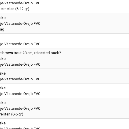
je-Västanede-Övsjö FVO
e mellan (6-12 gr)
iske
je-Västanede-Övsjö FVO
rag
je-Västanede-Övsjö FVO
 brown trout 28 cm, releasted back?
iske
je-Västanede-Övsjö FVO
iske
je-Västanede-Övsjö FVO
iske
je-Västanede-Övsjö FVO
iske
je-Västanede-Övsjö FVO
e liten (0-5 gr)
iske
je-Västanede-Övsjö FVO