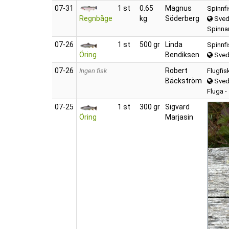
07‑31
1 st
0.65
Magnus
Spinnf
Regnbåge
kg
Söderberg
Sved
Spinnar
07‑26
1 st
500 gr
Linda
Spinnf
Öring
Bendiksen
Sved
07‑26
Robert
Ingen fisk
Flugfis
Bäckström
Sved
Fluga -
07‑25
1 st
300 gr
Sigvard
Öring
Marjasin