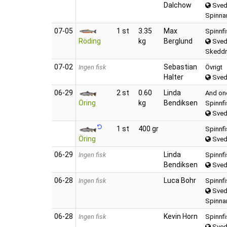
Dalchow
Sved
Spinnar
07‑05
1 st
3.35
Max
Spinnf
Röding
kg
Berglund
Sved
Skedd
07‑02
Sebastian
Ingen fisk
Övrigt
Halter
Sved
06‑29
2 st
0.60
Linda
And one
Öring
kg
Bendiksen
Spinnf
Sved
1 st
400 gr
Spinnf
Öring
Sved
06‑29
Linda
Ingen fisk
Spinnf
Bendiksen
Sved
06‑28
Luca Bohr
Ingen fisk
Spinnf
Sved
Spinnar
06‑28
Kevin Horn
Ingen fisk
Spinnf
Sved