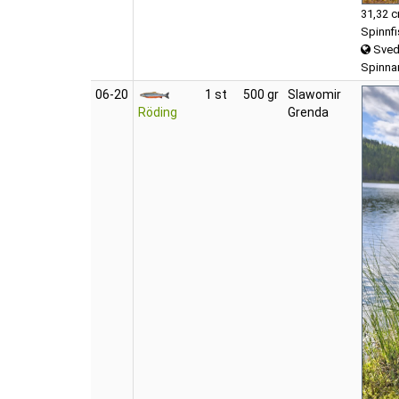
31,32 
Spinnf
Sved
Spinnar
06‑20
1 st
500 gr
Slawomir
Röding
Grenda