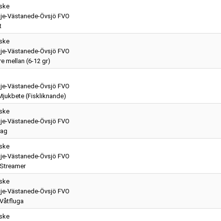
iske
je-Västanede-Övsjö FVO
t
iske
je-Västanede-Övsjö FVO
e mellan (6-12 gr)
je-Västanede-Övsjö FVO
Mjukbete (Fiskliknande)
iske
je-Västanede-Övsjö FVO
rag
iske
je-Västanede-Övsjö FVO
 Streamer
iske
je-Västanede-Övsjö FVO
 Våtfluga
iske