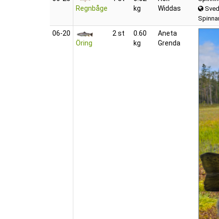
Regnbåge
kg
Widdas
Sved
Spinnar
06‑20
2 st
0.60
Aneta
Öring
kg
Grenda