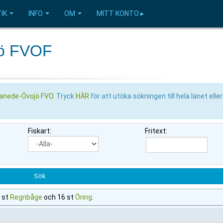
IK
INFO
OM
MITT KONTO ▸
jö FVOF
anede-Övsjö FVO
. Tryck
HÄR
för att utöka sökningen till hela länet elle
Fiskart:
Fritext:
9 st
Regnbåge
och 16 st
Öring
.