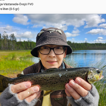
je-Västanede-Övsjö FVO
e liten (0-5 gr)