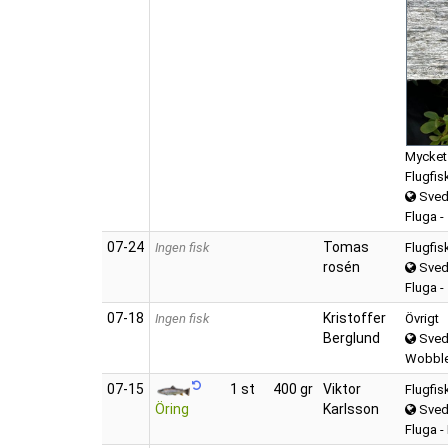
Mycket 
Flugfis
Sved
Fluga -
07‑24
Tomas
Ingen fisk
Flugfis
rosén
Sved
Fluga -
07‑18
Kristoffer
Ingen fisk
Övrigt
Berglund
Sved
Wobble
07‑15
1 st
400 gr
Viktor
Flugfis
Öring
Karlsson
Sved
Fluga 