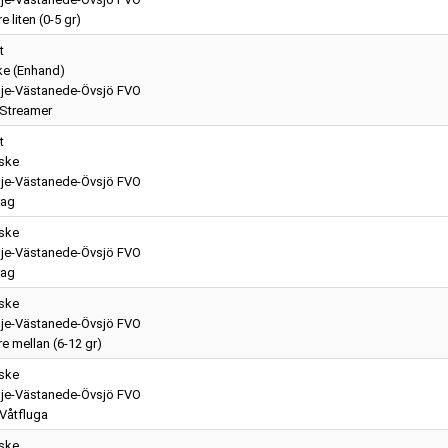
e liten (0-5 gr)
t
ke (Enhand)
je-Västanede-Övsjö FVO
 Streamer
t
iske
je-Västanede-Övsjö FVO
rag
iske
je-Västanede-Övsjö FVO
rag
iske
je-Västanede-Övsjö FVO
e mellan (6-12 gr)
iske
je-Västanede-Övsjö FVO
 Våtfluga
iske