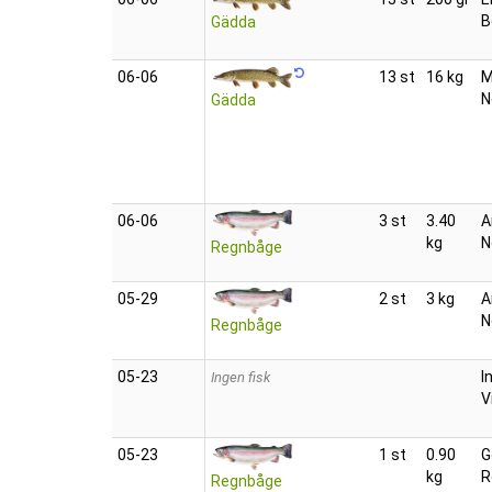
B
Gädda
06‑06
13 st
16 kg
M
N
Gädda
06‑06
3 st
3.40
A
kg
N
Regnbåge
05‑29
2 st
3 kg
A
N
Regnbåge
05‑23
I
Ingen fisk
V
05‑23
1 st
0.90
G
kg
R
Regnbåge