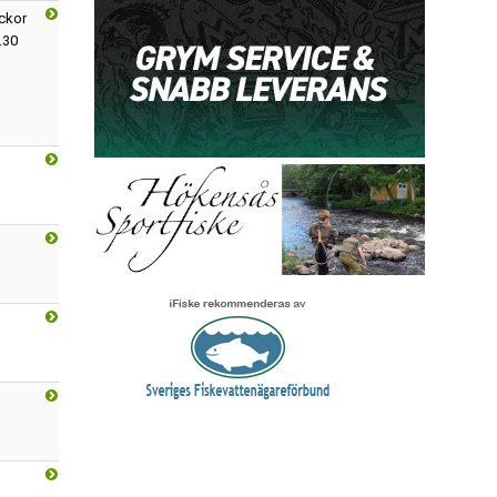
uckor
.30