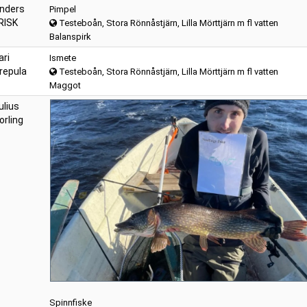
nders
Pimpel
RISK
Testeboån, Stora Rönnåstjärn, Lilla Mörttjärn m fl vatten
Balanspirk
ari
Ismete
repula
Testeboån, Stora Rönnåstjärn, Lilla Mörttjärn m fl vatten
Maggot
ulius
orling
Spinnfiske