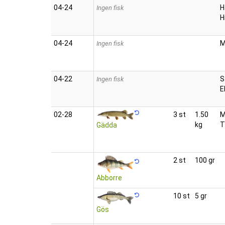
04‑24
H
Ingen fisk
H
04‑24
M
Ingen fisk
04‑22
S
Ingen fisk
E
02‑28
3 st
1.50
M
kg
T
Gädda
2 st
100 gr
Abborre
10 st
5 gr
Gös