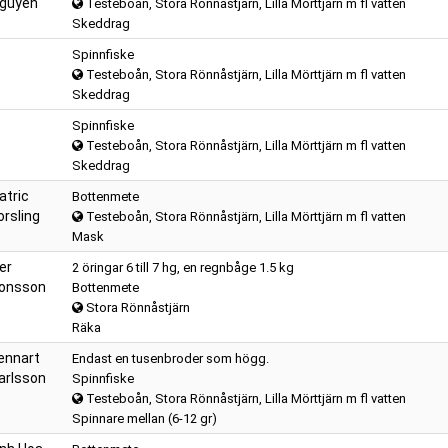
guyen
Testeboån, Stora Rönnåstjärn, Lilla Mörttjärn m fl vatten
Skeddrag
Spinnfiske
Testeboån, Stora Rönnåstjärn, Lilla Mörttjärn m fl vatten
Skeddrag
Spinnfiske
Testeboån, Stora Rönnåstjärn, Lilla Mörttjärn m fl vatten
Skeddrag
atric
Bottenmete
orsling
Testeboån, Stora Rönnåstjärn, Lilla Mörttjärn m fl vatten
Mask
er
2 öringar 6 till 7 hg, en regnbåge 1.5 kg
onsson
Bottenmete
Stora Rönnåstjärn
Räka
ennart
Endast en tusenbroder som högg.
arlsson
Spinnfiske
Testeboån, Stora Rönnåstjärn, Lilla Mörttjärn m fl vatten
Spinnare mellan (6-12 gr)