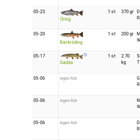
05‑23
1 st
370 gr
D
R
Öring
05‑20
1 st
200 gr
M
W
Bäckröding
05‑17
1 st
2.70
S
kg
T
Gädda
05‑06
G
Ingen fisk
R
05‑06
N
Ingen fisk
W
05‑06
D
Ingen fisk
R