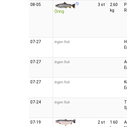
08‑05
3 st
2.60
P
kg
R
Öring
07‑27
H
Ingen fisk
E
07‑27
A
Ingen fisk
E
07‑27
K
Ingen fisk
E
07‑24
T
Ingen fisk
S
07‑19
2 st
1.60
A