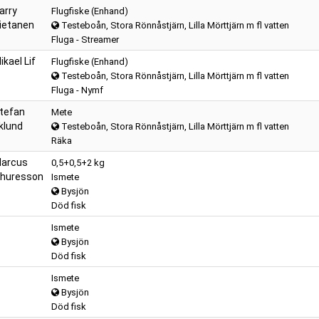
arry
Flugfiske (Enhand)
ietanen
Testeboån, Stora Rönnåstjärn, Lilla Mörttjärn m fl vatten
Fluga - Streamer
ikael Lif
Flugfiske (Enhand)
Testeboån, Stora Rönnåstjärn, Lilla Mörttjärn m fl vatten
Fluga - Nymf
tefan
Mete
klund
Testeboån, Stora Rönnåstjärn, Lilla Mörttjärn m fl vatten
Räka
arcus
0,5+0,5+2 kg
huresson
Ismete
Bysjön
Död fisk
Ismete
Bysjön
Död fisk
Ismete
Bysjön
Död fisk