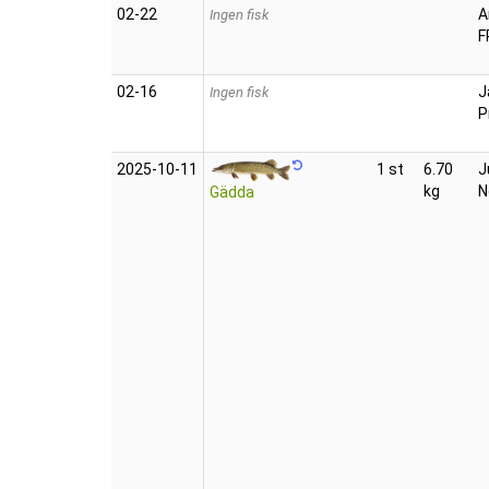
02‑22
A
Ingen fisk
F
02‑16
J
Ingen fisk
P
2025‑10‑11
1 st
6.70
J
kg
N
Gädda