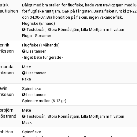
atrik
Dåligt med bra ställen för flugfiske, hade varit trevligt tjärn med l
autiainen
för flugfiske runt tjärn. C&R på fångsten. Bästa fisket runt kl 21-22
och 04.30-07. Bra kondition på fisken, ingen vakande fisk.
Flugfiske (Enhand)
Testeboån, Stora Rönnåstjärn, Lilla Mörttjärn m fl vatten
Fluga - Streamer
enrik
Flugfiske (Tvåhands)
riksson
Liss tansen
- Inget bete fungerade -
manda
Mete
riksson
Liss tansen
Räka
evin
Spinnfiske
riksson
Liss tansen
Spinnare mellan (6-12 gr)
orbjörn
Mete
jöstrand
Testeboån, Stora Rönnåstjärn, Lilla Mörttjärn m fl vatten
Mask
nh Hoa
Spinnfiske