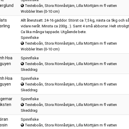
erglund
Testeboån, Stora Rönnåstjärn, Lilla Mörttjärn m fl vatten
Wobbler liten (0-10 cm)
ats
Allt återutsatt. 24-16 gäddor. Störst ca 7,5 kg, nästa ca 5kg och s
orling
vidare neråt. Minsta ca 200g..:). Samt 4 små abborrar. Helt otroligt
Ca lika många tappade. Utgående bete.
Spinnfiske
Testeboån, Stora Rönnåstjärn, Lilla Mörttjärn m fl vatten
Wobbler liten (0-10 cm)
nh Hoa
Spinnfiske
guyen
Testeboån, Stora Rönnåstjärn, Lilla Mörttjärn m fl vatten
Skeddrag
nh Hoa
Spinnfiske
guyen
Testeboån, Stora Rönnåstjärn, Lilla Mörttjärn m fl vatten
Skeddrag
ngemar
Spinnfiske
iksten
Testeboån, Stora Rönnåstjärn, Lilla Mörttjärn m fl vatten
Skeddrag
öran
Spinnfiske
osin
Testeboån, Stora Rönnåstjärn, Lilla Mörttjärn m fl vatten