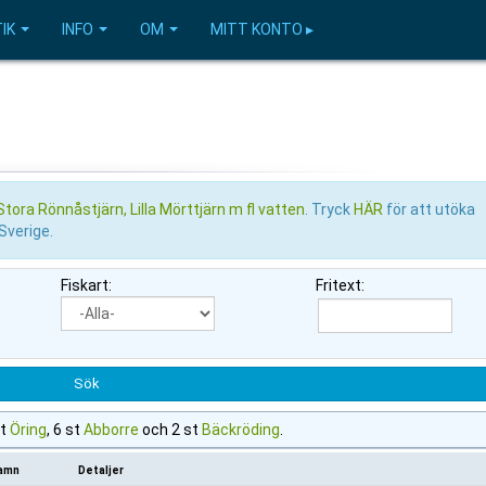
IK
INFO
OM
MITT KONTO ▸
tora Rönnåstjärn, Lilla Mörttjärn m fl vatten
. Tryck
HÄR
för att utöka
 Sverige.
Fiskart:
Fritext:
st
Öring
, 6 st
Abborre
och 2 st
Bäckröding
.
amn
Detaljer