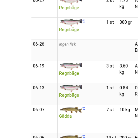
06‑27
2 st
1.75
A
kg
N
Regnbåge
1 st
300 gr
Regnbåge
06‑26
A
Ingen fisk
E
06‑19
3 st
3.60
A
kg
N
Regnbåge
06‑13
1 st
0.84
D
kg
R
Regnbåge
06‑07
7 st
10 kg
M
N
Gädda
06‑06
13 st
200 gr
E