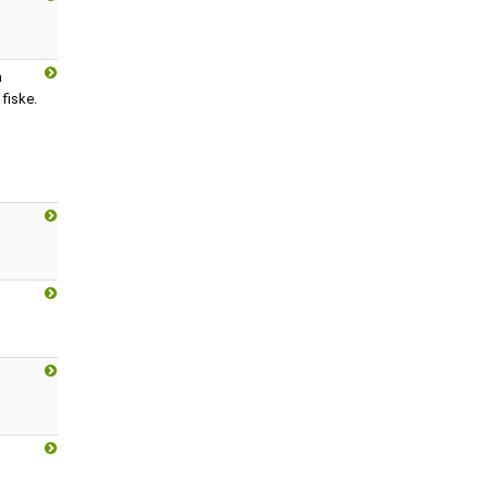
å
 fiske.