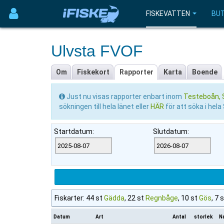
FISKEVATTEN
BUT
Ulvsta FVOF
Om
Fiskekort
Rapporter
Karta
Boende
Just nu visas rapporter enbart inom
Testeboån, S
sökningen till hela länet eller
HÄR
för att söka i hela
Startdatum:
Slutdatum:
Fiskarter: 44 st
Gädda
, 22 st
Regnbåge
, 10 st
Gös
, 7 
Datum
Art
Antal
storlek
N