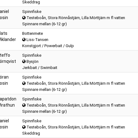
Skeddrag
aniel
Spinnfiske
osin
Testeboån, Stora Rönnåstjärn, Lilla Mörttjärn m fl vatten
Spinnare mellan (6-12 gr)
ats
Bottenmete
iklander
Liss-Tansen
Konstgjort / Powerbait / Gulp
teffo
Spinnfiske
örnqvist
Bysjön
Jerkbait / Swimbait
öran
Spinnfiske
osin
Testeboån, Stora Rönnåstjärn, Lilla Mörttjärn m fl vatten
Spinnare mellan (6-12 gr)
apatdon
Spinnfiske
irathun
Testeboån, Stora Rönnåstjärn, Lilla Mörttjärn m fl vatten
Spinnare mellan (6-12 gr)
aniel
Spinnfiske
osin
Testeboån, Stora Rönnåstjärn, Lilla Mörttjärn m fl vatten
Skeddrag