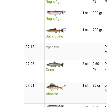
kg
N
Regnbåge
1 st
300 gr
Regnbåge
1 st
200 gr
Bäckröding
07‑18
P
Ingen fisk
F
07‑06
3 st
0.60
P
kg
J
Öring
07‑01
1 st
30 gr
L
K
Abborre