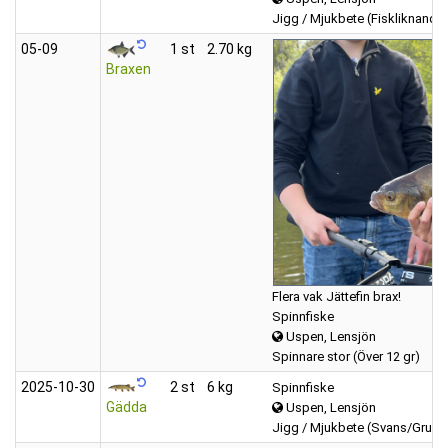
Jigg / Mjukbete (Fiskliknande
05‑09
1 st
2.70 kg
Braxen
Flera vak Jättefin brax!
Spinnfiske
Uspen, Lensjön
Spinnare stor (Över 12 gr)
2025‑10‑30
2 st
6 kg
Spinnfiske
Gädda
Uspen, Lensjön
Jigg / Mjukbete (Svans/Grub)