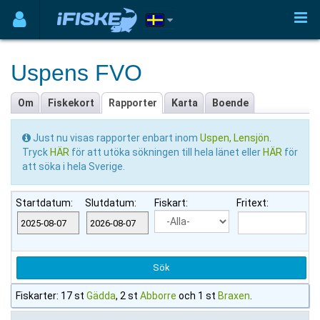
Uspens FVO
Om
Fiskekort
Rapporter
Karta
Boende
Just nu visas rapporter enbart inom
Uspen, Lensjön
.
Tryck
HÄR
för att utöka sökningen till hela länet eller
HÄR
för
att söka i hela Sverige.
Startdatum:
Slutdatum:
Fiskart:
Fritext:
Fiskarter: 17 st
Gädda
, 2 st
Abborre
och 1 st
Braxen
.