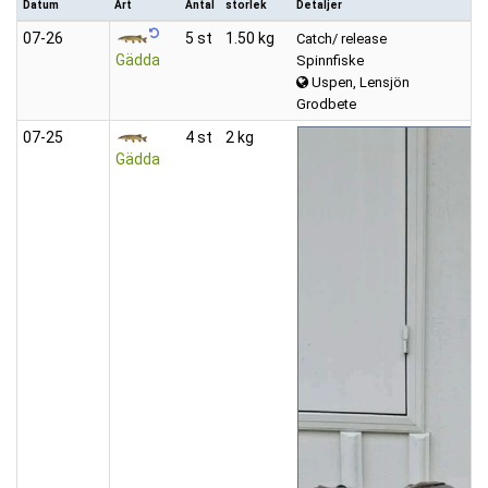
Datum
Art
Antal
storlek
Detaljer
07‑26
5 st
1.50 kg
Catch/ release
Gädda
Spinnfiske
Uspen, Lensjön
Grodbete
07‑25
4 st
2 kg
Gädda