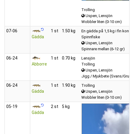
Trolling
Uspen, Lensjön
Wobbler liten (0-10 cm)
07‑06
1 st
1.50 kg
En gädda på 1,5 kg i fin kond
Gädda
Spinnfiske
Uspen, Lensjön
Spinnare mellan (6-12 gr)
06‑24
1 st
0.70 kg
Lensjön
Abborre
Trolling
Uspen, Lensjön
Jigg / Mjukbete (Svans/Grub)
06‑24
1 st
1.90 kg
Trolling
Gädda
Uspen, Lensjön
Wobbler liten (0-10 cm)
05‑19
2 st
5 kg
Gädda