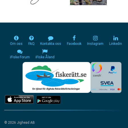
Om oss
FAQ
Kontakta oss
Facebook
Instagram
Linkedin
iFiske Forum
iFiske Åland
© 2026 Jighead AB