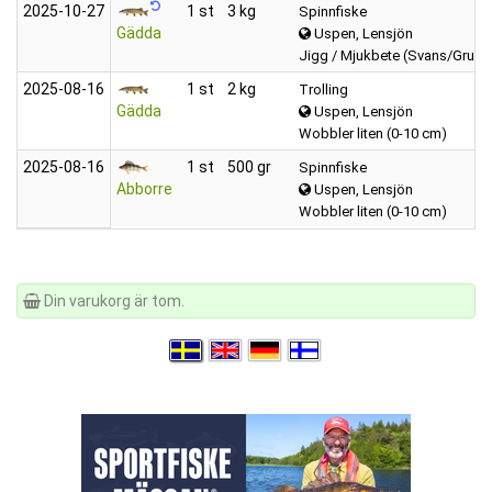
2025‑10‑27
1 st
3 kg
Spinnfiske
Gädda
Uspen, Lensjön
Jigg / Mjukbete (Svans/Grub)
2025‑08‑16
1 st
2 kg
Trolling
Gädda
Uspen, Lensjön
Wobbler liten (0-10 cm)
2025‑08‑16
1 st
500 gr
Spinnfiske
Abborre
Uspen, Lensjön
Wobbler liten (0-10 cm)
Din varukorg är tom.