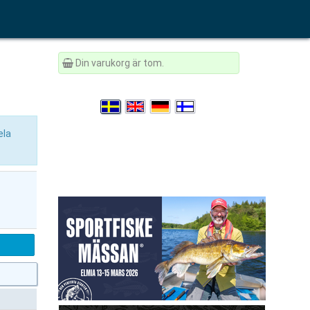
Din varukorg är tom.
ela