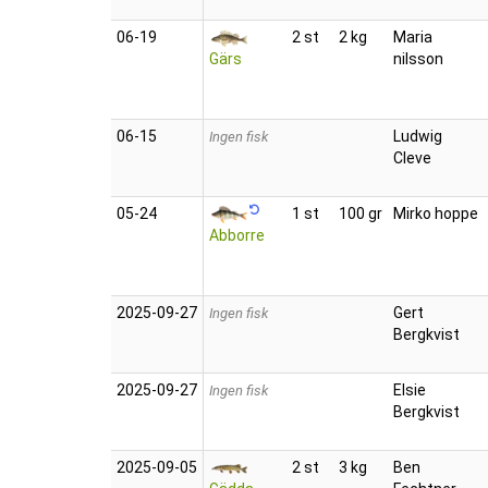
06‑19
2 st
2 kg
Maria
Gärs
nilsson
06‑15
Ludwig
Ingen fisk
Cleve
05‑24
1 st
100 gr
Mirko hoppe
Abborre
2025‑09‑27
Gert
Ingen fisk
Bergkvist
2025‑09‑27
Elsie
Ingen fisk
Bergkvist
2025‑09‑05
2 st
3 kg
Ben