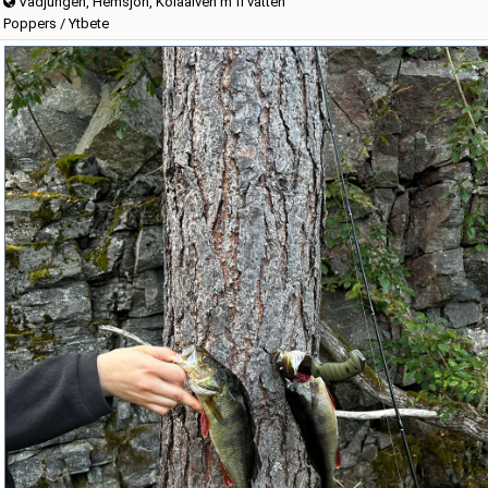
Vadjungen, Hemsjön, Kölaälven m fl vatten
Poppers / Ytbete