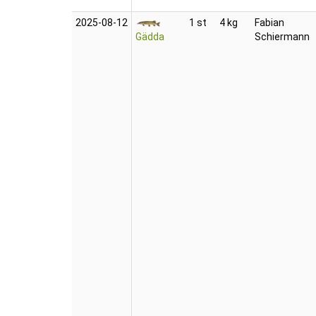
2025‑08‑12
1 st
4 kg
Fabian
Gädda
Schiermann