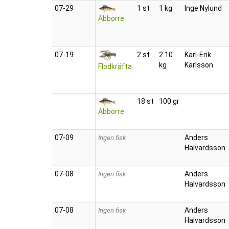
07‑29
1 st
1 kg
Inge Nylund
Abborre
07‑19
2 st
2.10
Karl-Erik
kg
Karlsson
Flodkräfta
18 st
100 gr
Abborre
07‑09
Anders
Ingen fisk
Halvardsson
07‑08
Anders
Ingen fisk
Halvardsson
07‑08
Anders
Ingen fisk
Halvardsson