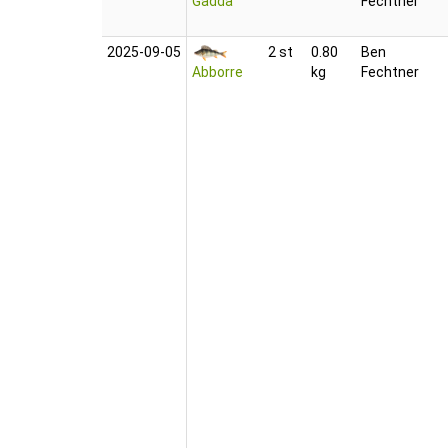
Gädda
Fechtner
2025‑09‑05
2 st
0.80
Ben
Abborre
kg
Fechtner