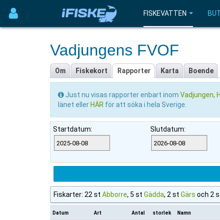
FISKEVATTEN
BUT
Vadjungens FVOF
Om
Fiskekort
Rapporter
Karta
Boende
Just nu visas rapporter enbart inom
Vadjungen, H
länet eller
HÄR
för att söka i hela Sverige.
Startdatum:
Slutdatum:
Fiskarter: 22 st
Abborre
, 5 st
Gädda
, 2 st
Gärs
och 2 
Datum
Art
Antal
storlek
Namn