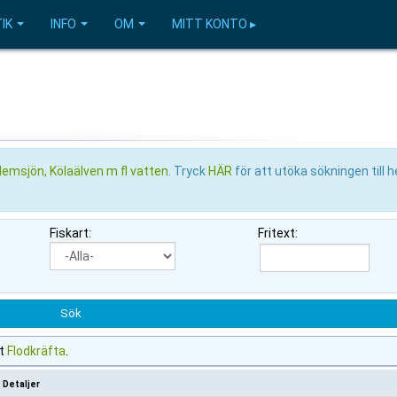
IK
INFO
OM
MITT KONTO ▸
emsjön, Kölaälven m fl vatten
. Tryck
HÄR
för att utöka sökningen till h
Fiskart:
Fritext:
st
Flodkräfta
.
Detaljer