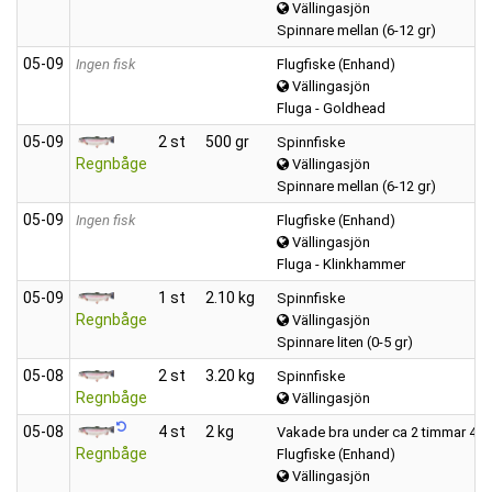
Vällingasjön
Spinnare mellan (6-12 gr)
05‑09
Ingen fisk
Flugfiske (Enhand)
Vällingasjön
Fluga - Goldhead
05‑09
2 st
500 gr
Spinnfiske
Regnbåge
Vällingasjön
Spinnare mellan (6-12 gr)
05‑09
Ingen fisk
Flugfiske (Enhand)
Vällingasjön
Fluga - Klinkhammer
05‑09
1 st
2.10 kg
Spinnfiske
Regnbåge
Vällingasjön
Spinnare liten (0-5 gr)
05‑08
2 st
3.20 kg
Spinnfiske
Regnbåge
Vällingasjön
05‑08
4 st
2 kg
Vakade bra under ca 2 timmar 4 m
Regnbåge
Flugfiske (Enhand)
Vällingasjön