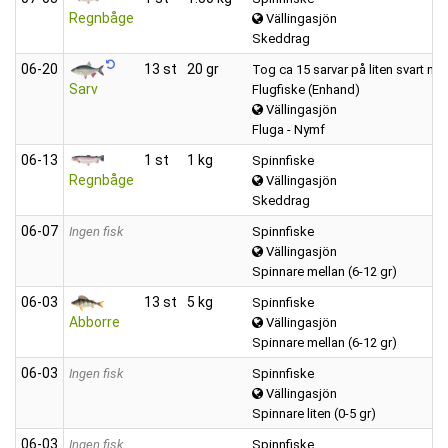
Regnbåge
Vällingasjön
Skeddrag
06‑20
13 st
20 gr
Tog ca 15 sarvar på liten svart nym
Sarv
Flugfiske (Enhand)
Vällingasjön
Fluga - Nymf
06‑13
1 st
1 kg
Spinnfiske
Regnbåge
Vällingasjön
Skeddrag
06‑07
Ingen fisk
Spinnfiske
Vällingasjön
Spinnare mellan (6-12 gr)
06‑03
13 st
5 kg
Spinnfiske
Abborre
Vällingasjön
Spinnare mellan (6-12 gr)
06‑03
Ingen fisk
Spinnfiske
Vällingasjön
Spinnare liten (0-5 gr)
06‑03
Ingen fisk
Spinnfiske