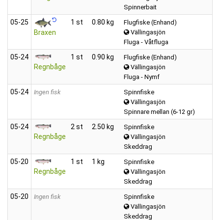
Spinnerbait
05‑25
1 st
0.80 kg
Flugfiske (Enhand)
Vällingasjön
Braxen
Fluga - Våtfluga
05‑24
1 st
0.90 kg
Flugfiske (Enhand)
Regnbåge
Vällingasjön
Fluga - Nymf
05‑24
Ingen fisk
Spinnfiske
Vällingasjön
Spinnare mellan (6-12 gr)
05‑24
2 st
2.50 kg
Spinnfiske
Regnbåge
Vällingasjön
Skeddrag
05‑20
1 st
1 kg
Spinnfiske
Regnbåge
Vällingasjön
Skeddrag
05‑20
Ingen fisk
Spinnfiske
Vällingasjön
Skeddrag