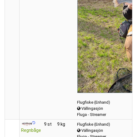
Flugfiske (Enhand)
Vällingasjön
Fluga - Streamer
9 st
9 kg
Flugfiske (Enhand)
Regnbåge
Vällingasjön
Fluga - Streamer