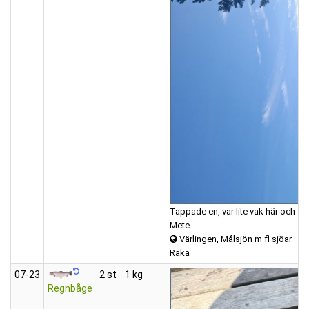
Tappade en, var lite vak här och där.
Mete
Värlingen, Målsjön m fl sjöar
Räka
07‑23
2 st
1 kg
Regnbåge