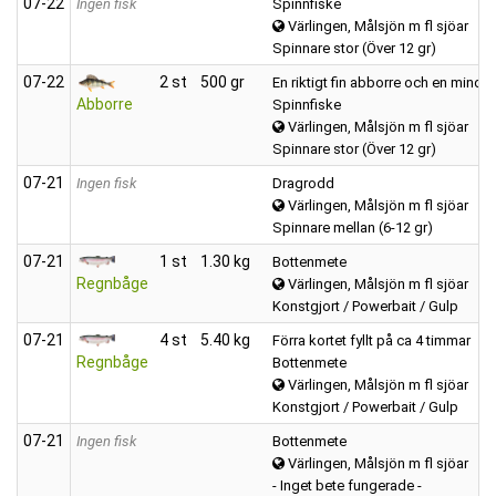
07‑22
Ingen fisk
Spinnfiske
Värlingen, Målsjön m fl sjöar
Spinnare stor (Över 12 gr)
07‑22
2 st
500 gr
En riktigt fin abborre och en mindr
Abborre
Spinnfiske
Värlingen, Målsjön m fl sjöar
Spinnare stor (Över 12 gr)
07‑21
Ingen fisk
Dragrodd
Värlingen, Målsjön m fl sjöar
Spinnare mellan (6-12 gr)
07‑21
1 st
1.30 kg
Bottenmete
Regnbåge
Värlingen, Målsjön m fl sjöar
Konstgjort / Powerbait / Gulp
07‑21
4 st
5.40 kg
Förra kortet fyllt på ca 4 timmar
Regnbåge
Bottenmete
Värlingen, Målsjön m fl sjöar
Konstgjort / Powerbait / Gulp
07‑21
Ingen fisk
Bottenmete
Värlingen, Målsjön m fl sjöar
- Inget bete fungerade -