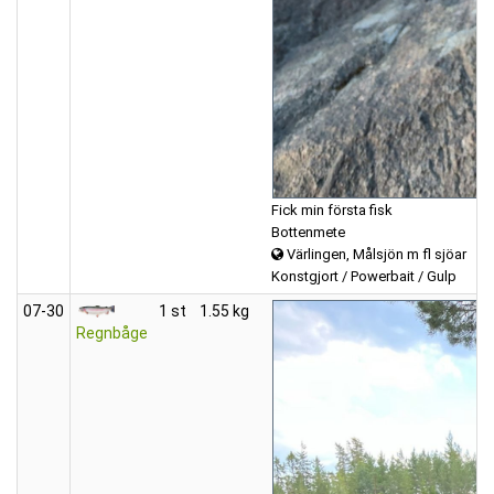
Fick min första fisk
Bottenmete
Värlingen, Målsjön m fl sjöar
Konstgjort / Powerbait / Gulp
07‑30
1 st
1.55 kg
Regnbåge