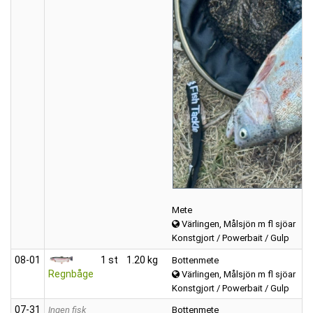
Mete
Värlingen, Målsjön m fl sjöar
Konstgjort / Powerbait / Gulp
08‑01
1 st
1.20 kg
Bottenmete
Regnbåge
Värlingen, Målsjön m fl sjöar
Konstgjort / Powerbait / Gulp
07‑31
Ingen fisk
Bottenmete