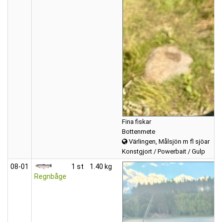
Fina fiskar
Bottenmete
Värlingen, Målsjön m fl sjöar
Konstgjort / Powerbait / Gulp
08‑01
1 st
1.40 kg
Regnbåge