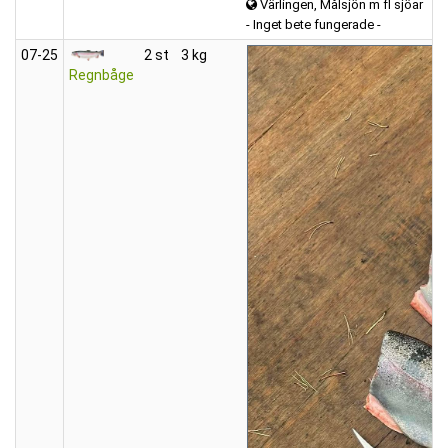
Värlingen, Målsjön m fl sjöar
- Inget bete fungerade -
07‑25
2 st
3 kg
Regnbåge