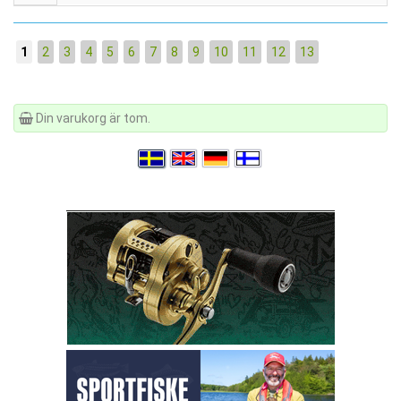
1
2
3
4
5
6
7
8
9
10
11
12
13
Din varukorg är tom.