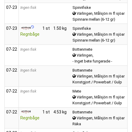
07‑23
Ingen fisk
Spinnfiske
Värlingen, Målsjön m fl sjöar
Spinnare mellan (6-12 gr)
07‑23
1 st
1.50 kg
Spinnfiske
Regnbåge
Värlingen, Målsjön m fl sjöar
Spinnare mellan (6-12 gr)
07‑22
Ingen fisk
Bottenmete
Värlingen,
- Inget bete fungerade -
07‑22
Ingen fisk
Bottenmete
Värlingen, Målsjön m fl sjöar
Konstgjort / Powerbait / Gulp
07‑22
Ingen fisk
Mete
Värlingen, Målsjön m fl sjöar
Konstgjort / Powerbait / Gulp
07‑22
1 st
4.53 kg
Bottenmete
Regnbåge
Värlingen, Målsjön m fl sjöar
Räka