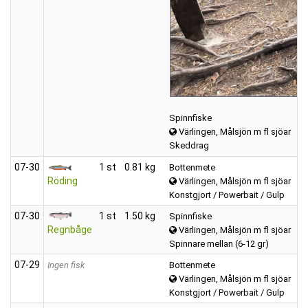
Spinnfiske
Värlingen, Målsjön m fl sjöar
Skeddrag
07‑30
1 st
0.81 kg
Bottenmete
Röding
Värlingen, Målsjön m fl sjöar
Konstgjort / Powerbait / Gulp
07‑30
1 st
1.50 kg
Spinnfiske
Regnbåge
Värlingen, Målsjön m fl sjöar
Spinnare mellan (6-12 gr)
07‑29
Ingen fisk
Bottenmete
Värlingen, Målsjön m fl sjöar
Konstgjort / Powerbait / Gulp