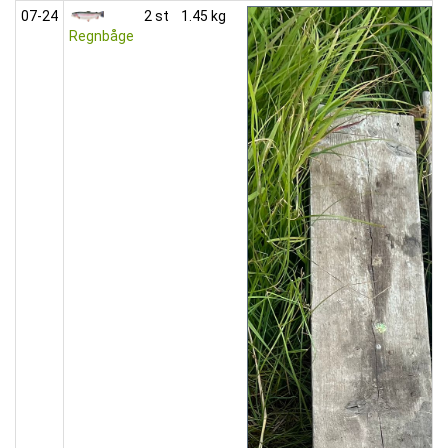
07‑24
2 st
1.45 kg
Regnbåge