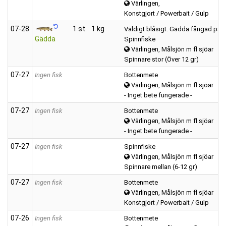
Värlingen,
Konstgjort / Powerbait / Gulp
07‑28
1 st
1 kg
Väldigt blåsigt. Gädda fångad på 
Gädda
Spinnfiske
Värlingen, Målsjön m fl sjöar
Spinnare stor (Över 12 gr)
07‑27
Ingen fisk
Bottenmete
Värlingen, Målsjön m fl sjöar
- Inget bete fungerade -
07‑27
Ingen fisk
Bottenmete
Värlingen, Målsjön m fl sjöar
- Inget bete fungerade -
07‑27
Ingen fisk
Spinnfiske
Värlingen, Målsjön m fl sjöar
Spinnare mellan (6-12 gr)
07‑27
Ingen fisk
Bottenmete
Värlingen, Målsjön m fl sjöar
Konstgjort / Powerbait / Gulp
07‑26
Ingen fisk
Bottenmete