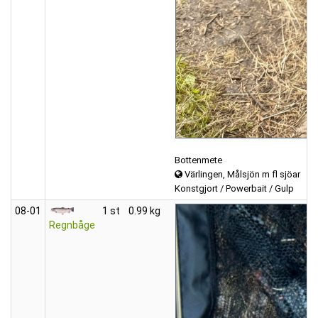
Bottenmete
Värlingen, Målsjön m fl sjöar
Konstgjort / Powerbait / Gulp
08‑01
1 st
0.99 kg
Regnbåge