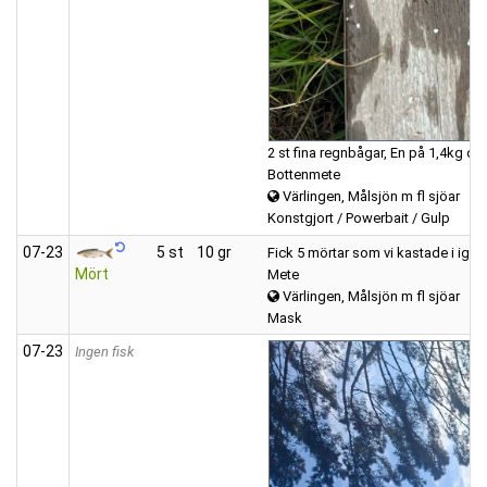
2 st fina regnbågar, En på 1,4kg oc
Bottenmete
Värlingen, Målsjön m fl sjöar
Konstgjort / Powerbait / Gulp
07‑23
5 st
10 gr
Fick 5 mörtar som vi kastade i igen 
Mört
Mete
Värlingen, Målsjön m fl sjöar
Mask
07‑23
Ingen fisk