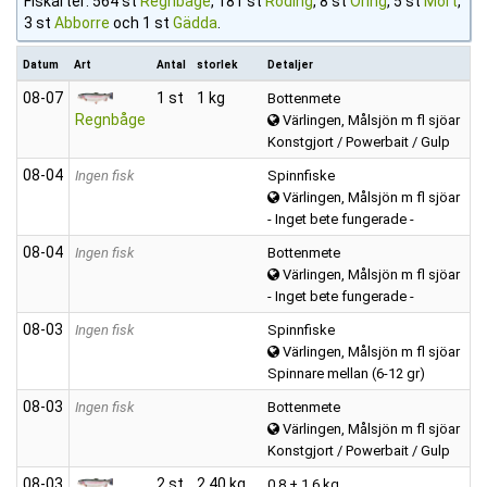
Fiskarter: 564 st
Regnbåge
, 181 st
Röding
, 8 st
Öring
, 5 st
Mört
,
3 st
Abborre
och 1 st
Gädda
.
Datum
Art
Antal
storlek
Detaljer
08‑07
1 st
1 kg
Bottenmete
Regnbåge
Värlingen, Målsjön m fl sjöar
Konstgjort / Powerbait / Gulp
08‑04
Ingen fisk
Spinnfiske
Värlingen, Målsjön m fl sjöar
- Inget bete fungerade -
08‑04
Ingen fisk
Bottenmete
Värlingen, Målsjön m fl sjöar
- Inget bete fungerade -
08‑03
Ingen fisk
Spinnfiske
Värlingen, Målsjön m fl sjöar
Spinnare mellan (6-12 gr)
08‑03
Ingen fisk
Bottenmete
Värlingen, Målsjön m fl sjöar
Konstgjort / Powerbait / Gulp
08‑03
2 st
2.40 kg
0,8 + 1,6 kg