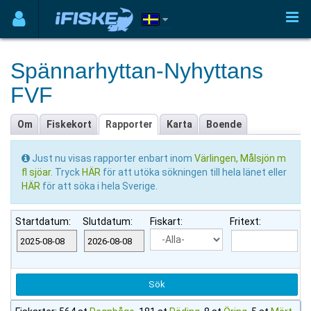
Spännarhyttan-Nyhyttans
FVF
Om
Fiskekort
Rapporter
Karta
Boende
Just nu visas rapporter enbart inom
Värlingen, Målsjön m
fl sjöar
. Tryck
HÄR
för att utöka sökningen till hela länet eller
HÄR
för att söka i hela Sverige.
Startdatum:
Slutdatum:
Fiskart:
Fritext: