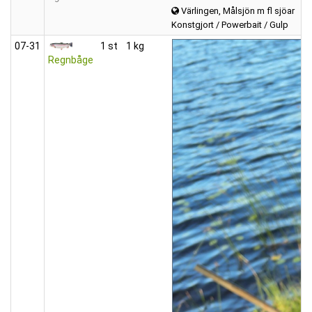
Värlingen, Målsjön m fl sjöar
Konstgjort / Powerbait / Gulp
07‑31
1 st
1 kg
Regnbåge