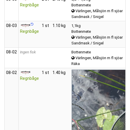
Regnbåge
Bottenmete
Värlingen, Målsjön m fl sjöar
Sandmask / Snigel
08‑03
1 st
1.10 kg
1,1kg
Regnbåge
Bottenmete
Värlingen, Målsjön m fl sjöar
Sandmask / Snigel
08‑02
Ingen fisk
Bottenmete
Värlingen, Målsjön m fl sjöar
Räka
08‑02
1 st
1.40 kg
Regnbåge