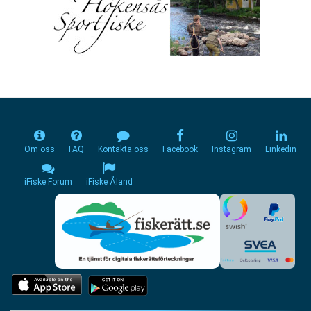
Om oss
FAQ
Kontakta oss
Facebook
Instagram
Linkedin
iFiske Forum
iFiske Åland