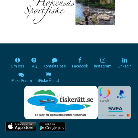
Om oss
FAQ
Kontakta oss
Facebook
Instagram
Linkedin
iFiske Forum
iFiske Åland