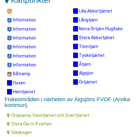
Kartpunkter
Lilla Abbortjärnet
Långtjärn
Information
Norra Örtjärn Flugfiske
Information
Stora Abbortjänet
Information
Trinntjärn
Information
Tysketjärnet
Information
Åtjärn
Information
Älgsjön
Båtramp
Örtjärnet
Floxen
Hemtjärnet
Fiskeområden i närheten av Älgsjöns FVOF (Arvika
kommun)
Örsjöarna, Vasstjärnet och Svarttjärnet
Stora Gla m fl vatten
Glaskogen