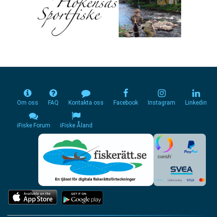
Om oss
FAQ
Kontakta oss
Facebook
Instagram
Linkedin
iFiske Forum
iFiske Åland