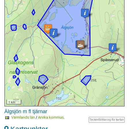
1 km
Älgsjön m fl tjärnar
Värmlands län
/
Arvika kommun
.
Teckenförklaring för kartan