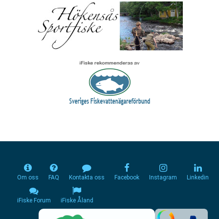
Om oss
FAQ
Kontakta oss
Facebook
Instagram
Linkedin
iFiske Forum
iFiske Åland