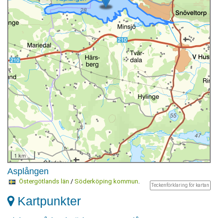
1 km
Asplången
Östergötlands län
/
Söderköping kommun
.
Teckenförklaring för kartan
Kartpunkter