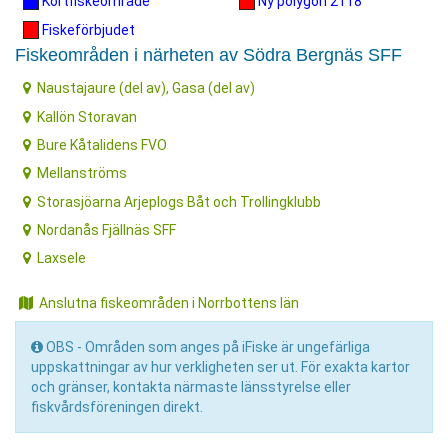
Kortfiskeområde
Ny polygon 2118
Fiskeförbjudet
Fiskeområden i närheten av Södra Bergnäs SFF
Naustajaure (del av), Gasa (del av)
Kallön Storavan
Bure Kåtalidens FVO
Mellanströms
Storasjöarna Arjeplogs Båt och Trollingklubb
Nordanås Fjällnäs SFF
Laxsele
Anslutna fiskeområden i Norrbottens län
OBS - Områden som anges på iFiske är ungefärliga
uppskattningar av hur verkligheten ser ut. För exakta kartor
och gränser, kontakta närmaste länsstyrelse eller
fiskvårdsföreningen direkt.