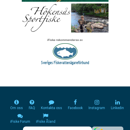
Om oss
FAQ
Kontakta oss
Facebook
Instagram
Linkedin
iFiske Forum
iFiske Åland