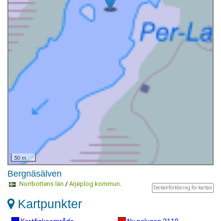
50 m
Bergnäsälven
Norrbottens län
/
Arjeplog kommun
.
Teckenförklaring för kartan
Kartpunkter