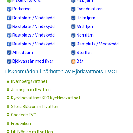
Fiskekortsförs.
Fisktjärn
Parkering
Fossdalstjärn
Rastplats / Vindskydd
Holmtjärn
Rastplats / Vindskydd
Mittitjärn
Rastplats / Vindskydd
Norrtjärn
Rastplats / Vindskydd
Rastplats / Vindskydd
Alfredtjärn
Storflyn
Bjökvassån med flyar
Båt
Fiskeområden i närheten av Björkvattnets FVOF
Kvarnbergsvattnet
Jormsjön m fl vatten
Kycklingvattnet KFO Kycklingvattnet
Stora Blåsjön m fl vatten
Gäddede FVO
Frostviken
Lill-Blåsjön m fl vatten