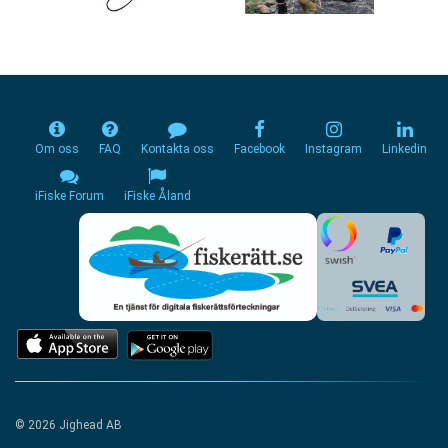
Om oss
FAQ
Kontakta oss
Facebook
Instagram
Linkedin
iFiske Forum
iFiske Åland
© 2026 Jighead AB