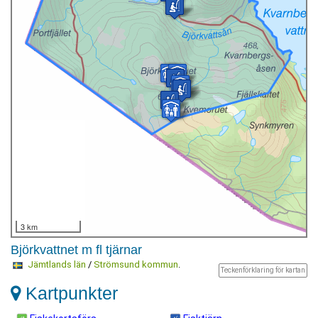
3 km
Björkvattnet m fl tjärnar
Jämtlands län
/
Strömsund kommun
.
Teckenförklaring för kartan
Kartpunkter