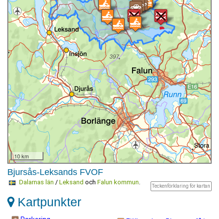
10 km
Bjursås-Leksands FVOF
Dalarnas län
/
Leksand
och
Falun kommun
.
Teckenförklaring för kartan
Kartpunkter