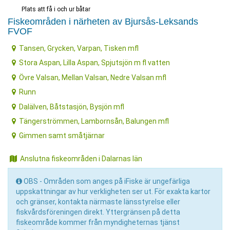
Plats att få i och ur båtar
Fiskeområden i närheten av Bjursås-Leksands
FVOF
Tansen, Grycken, Varpan, Tisken mfl
Stora Aspan, Lilla Aspan, Spjutsjön m fl vatten
Övre Valsan, Mellan Valsan, Nedre Valsan mfl
Runn
Dalälven, Båtstasjön, Bysjön mfl
Tängerströmmen, Lambornsån, Balungen mfl
Gimmen samt småtjärnar
Anslutna fiskeområden i Dalarnas län
OBS - Områden som anges på iFiske är ungefärliga
uppskattningar av hur verkligheten ser ut. För exakta kartor
och gränser, kontakta närmaste länsstyrelse eller
fiskvårdsföreningen direkt. Yttergränsen på detta
fiskeområde kommer från myndigheternas tjänst