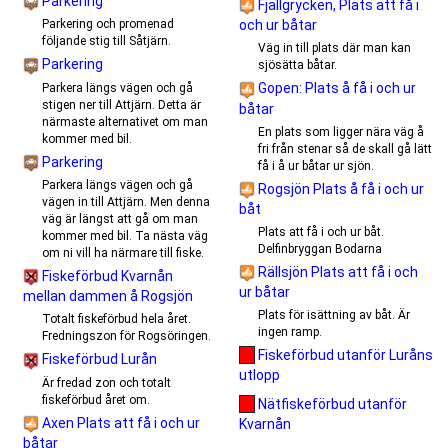
Parkering
Fjällgrycken, Plats att få i
Parkering och promenad
och ur båtar
följande stig till Såtjärn.
Väg in till plats där man kan
Parkering
sjösätta båtar.
Gopen: Plats å få i och ur
Parkera längs vägen och gå
stigen ner till Attjärn. Detta är
båtar
närmaste alternativet om man
En plats som ligger nära väg å
kommer med bil.
fri från stenar så de skall gå lätt
Parkering
få i å ur båtar ur sjön.
Parkera längs vägen och gå
Rogsjön Plats å få i och ur
vägen in till Attjärn. Men denna
båt
väg är längst att gå om man
Plats att få i och ur båt.
kommer med bil. Ta nästa väg
Delfinbryggan Bodarna
om ni vill ha närmare till fiske.
Rällsjön Plats att få i och
Fiskeförbud Kvarnån
ur båtar
mellan dammen å Rogsjön
Plats för isättning av båt. Är
Totalt fiskeförbud hela året.
ingen ramp.
Fredningszon för Rogsöringen.
Fiskeförbud utanför Luråns
Fiskeförbud Lurån
utlopp
Är fredad zon och totalt
fiskeförbud året om.
Nätfiskeförbud utanför
Axen Plats att få i och ur
Kvarnån
båtar