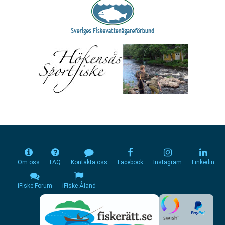
Om oss
FAQ
Kontakta oss
Facebook
Instagram
Linkedin
iFiske Forum
iFiske Åland