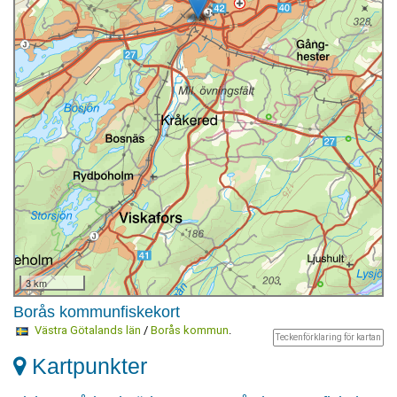
3 km
Borås kommunfiskekort
Västra Götalands län
/
Borås kommun
.
Teckenförklaring för kartan
Kartpunkter