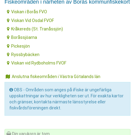
Fiskeområden i närheten av Borås kommunfiskekort
Viskan i Borås FVO
Viskan Vid Osdal FVOF
Kråkereds (St. Tranåssjön)
Boråssjöarna
Pickesjön
Ryssbybäcken
Viskan vid Rydboholms FVOF
Anslutna fiskeområden i Västra Götalands län
OBS - Områden som anges på iFiske är ungefärliga
uppskattningar av hur verkligheten ser ut. För exakta kartor
och gränser, kontakta närmaste länsstyrelse eller
fiskvårdsföreningen direkt.
Din varukorg är tom.