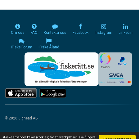
Om oss
FAQ
Kontakta oss
Facebook
Instagram
Linkedin
iFiske Forum
iFiske Åland
© 2026 Jighead AB
iFiske använder kakor (cookies) för att webbplatsen ska fungera
Endast nödvändiga