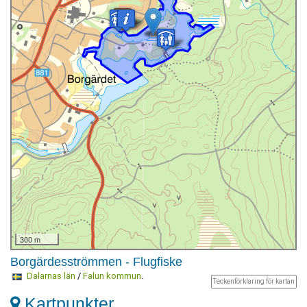
300 m
Borgärdesströmmen - Flugfiske
Dalarnas län
/
Falun kommun
.
Teckenförklaring för kartan
Kartpunkter