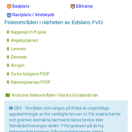
Badplats
Båtramp
Rastplats / Vindskydd
Fiskeområden i närheten av Edslans FVO
Käppesjö m fl sjöar
Ängebytjärnet
Limmen
Ömmeln
Ärrsjön
Östra Solsjöns FVOF
Kalvensjöarnas FVOF
Anslutna fiskeområden i Västra Götalands län
OBS - Områden som anges på iFiske är ungefärliga
uppskattningar av hur verkligheten ser ut. För exakta kartor
och gränser, kontakta närmaste länsstyrelse eller
fiskvårdsföreningen direkt. Yttergränsen på detta
fiskeområde kommer från myndigheternas tjänst