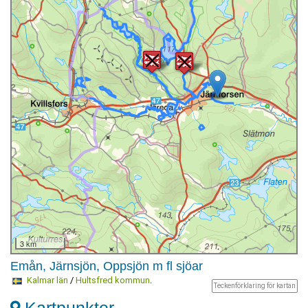
3 km
Emån, Järnsjön, Oppsjön m fl sjöar
Kalmar län
/
Hultsfred kommun
.
Teckenförklaring för kartan