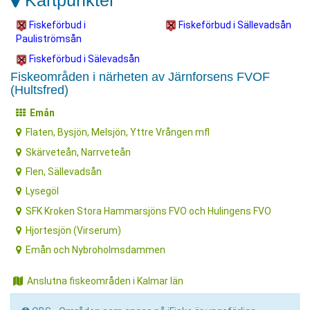
Kartpunkter
Fiskeförbud i
Fiskeförbud i Sällevadsån
Pauliströmsån
Fiskeförbud i Sälevadsån
Fiskeområden i närheten av Järnforsens FVOF
(Hultsfred)
Emån
Flaten, Bysjön, Melsjön, Yttre Vrången mfl
Skärveteån, Narrveteån
Flen, Sällevadsån
Lysegöl
SFK Kroken Stora Hammarsjöns FVO och Hulingens FVO
Hjortesjön (Virserum)
Emån och Nybroholmsdammen
Anslutna fiskeområden i Kalmar län