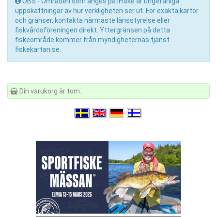
OBS - Områden som anges på iFiske är ungefärliga
uppskattningar av hur verkligheten ser ut. För exakta kartor
och gränser, kontakta närmaste länsstyrelse eller
fiskvårdsföreningen direkt. Yttergränsen på detta
fiskeområde kommer från myndigheternas tjänst
fiskekartan.se.
Din varukorg är tom.