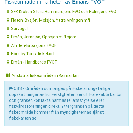
Fiskeområden i närheten av Emåns FVOF
SFK Kroken Stora Hammarsjöns FVO och Hulingens FVO
Flaten, Bysjön, Melsjön, Yttre Vrången mfl
Sarvegöl
Emån, Järnsjön, Oppsjön m fl sjöar
Älmten-Broasjöns FVOF
Högsby Turistfiskekort
Emån - Handbörds FVOF
Anslutna fiskeområden i Kalmar län
OBS - Områden som anges på iFiske är ungefärliga
uppskattningar av hur verkligheten ser ut. För exakta kartor
och gränser, kontakta närmaste länsstyrelse eller
fiskvårdsföreningen direkt. Yttergränsen på detta
fiskeområde kommer från myndigheternas tjänst
fiskekartan.se.