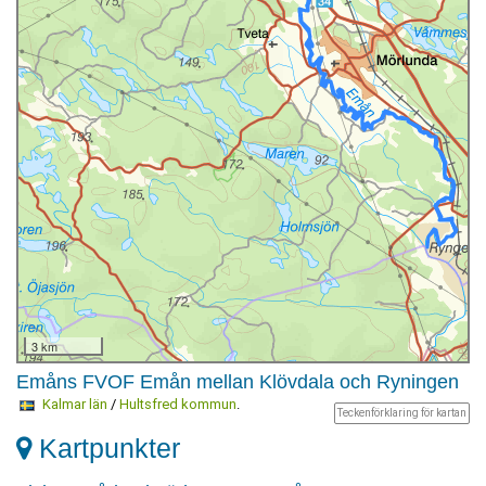
3 km
Emåns FVOF Emån mellan Klövdala och Ryningen
Kalmar län
/
Hultsfred kommun
.
Teckenförklaring för kartan
Kartpunkter