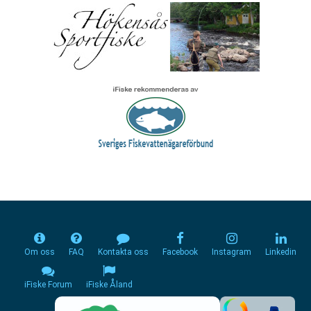
Om oss
FAQ
Kontakta oss
Facebook
Instagram
Linkedin
iFiske Forum
iFiske Åland