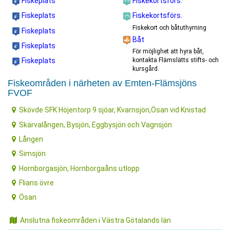
Fiskeplats
Fiskekortsförs.
Fiskeplats
Fiskekortsförs.
Fiskekort och båtuthyrning
Fiskeplats
Båt
Fiskeplats
För möjlighet att hyra båt,
kontakta Flämslätts stifts- och
Fiskeplats
kursgård.
Fiskeområden i närheten av Emten-Flämsjöns
FVOF
Skövde SFK Höjentorp 9 sjöar, Kvarnsjön,Ösan vid Knistad
Skärvalången, Bysjön, Eggbysjön och Vagnsjön
Lången
Simsjön
Hornborgasjön, Hornborgaåns utlopp
Flians övre
Ösan
Anslutna fiskeområden i Västra Götalands län