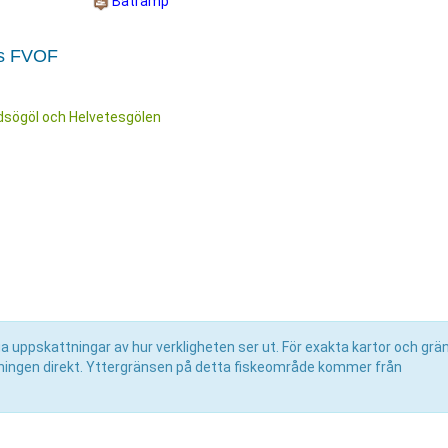
Båtramp
ns FVOF
dsögöl och Helvetesgölen
uppskattningar av hur verkligheten ser ut. För exakta kartor och grän
eningen direkt. Yttergränsen på detta fiskeområde kommer från