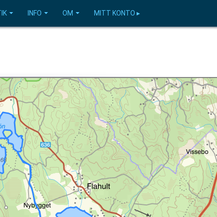
IK
INFO
OM
MITT KONTO ▸