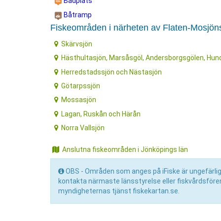
Badplats
Båtramp
Fiskeområden i närheten av Flaten-Mosjö
Skärvsjön
Hästhultasjön, Marsåsgöl, Andersborgsgölen, Hun
Herredstadssjön och Nästasjön
Götarpssjön
Mossasjön
Lagan, Ruskån och Härån
Norra Vallsjön
Anslutna fiskeområden i Jönköpings län
OBS - Områden som anges på iFiske är ungefärliga 
kontakta närmaste länsstyrelse eller fiskvårdsför
myndigheternas tjänst fiskekartan.se.